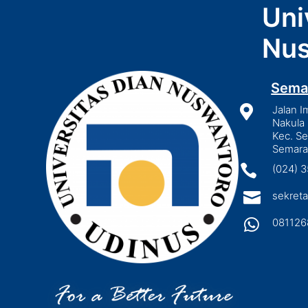
Uni
Nus
Sema

Jalan I
Nakula 
Kec. S
Semara

(024) 

sekreta

081126