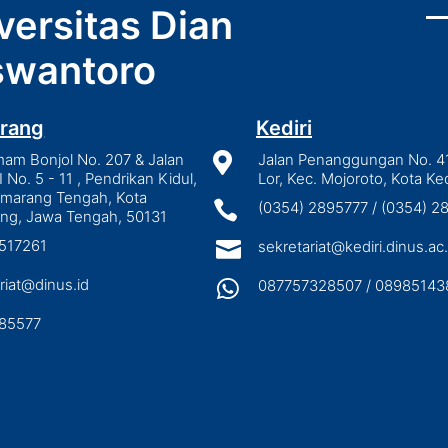
versitas Dian
wantoro
rang
Kediri
mam Bonjol No. 207 & Jalan

Jalan Penanggungan No. 4
I No. 5 - 11 , Pendrikan Kidul,
Lor, Kec. Mojoroto, Kota Ked
emarang Tengah, Kota

(0354) 2895777 / (0354) 
ng, Jawa Tengah, 50131
3517261

sekretariat@kediri.dinus.ac.
riat@dinus.id

087757328507 / 08985143
85577