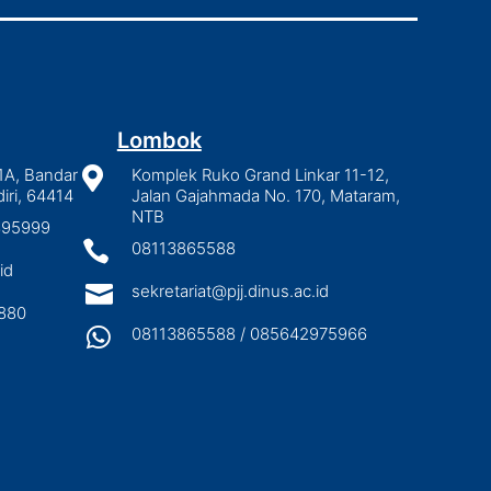
Lombok
1A, Bandar

Komplek Ruko Grand Linkar 11-12,
iri, 64414
Jalan Gajahmada No. 170, Mataram,
NTB
2895999

08113865588
id

sekretariat@pjj.dinus.ac.id
880

08113865588 / 085642975966