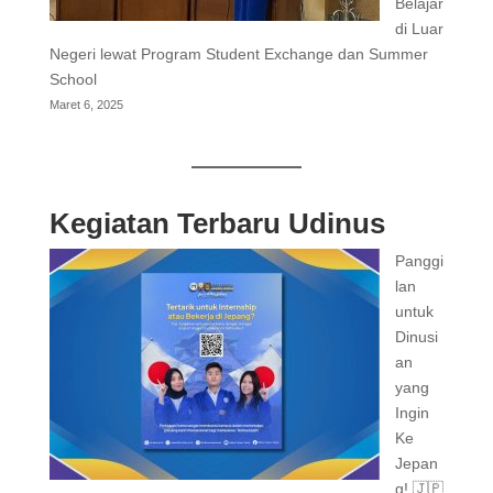
Belajar
di Luar
Negeri lewat Program Student Exchange dan Summer
School
Maret 6, 2025
Kegiatan Terbaru Udinus
Panggi
lan
untuk
Dinusi
an
yang
Ingin
Ke
Jepan
g! 🇯🇵