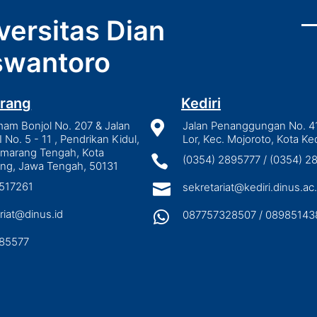
versitas Dian
wantoro
rang
Kediri
mam Bonjol No. 207 & Jalan

Jalan Penanggungan No. 4
I No. 5 - 11 , Pendrikan Kidul,
Lor, Kec. Mojoroto, Kota Ked
emarang Tengah, Kota

(0354) 2895777 / (0354) 
ng, Jawa Tengah, 50131
3517261

sekretariat@kediri.dinus.ac.
riat@dinus.id

087757328507 / 08985143
85577