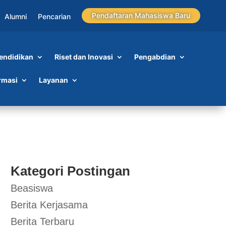
Pendaftaran Mahasiswa Baru
Alumni
Pencarian
endidikan
Riset dan Inovasi
Pengabdian
rmasi
Layanan
Kategori Postingan
Beasiswa
Berita Kerjasama
Berita Terbaru