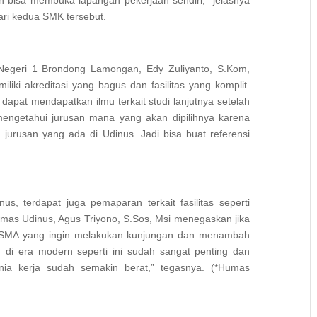
bisa membuka lapangan pekerjaan sendiri,” jelasnya
ari kedua SMK tersebut.
Negeri 1 Brondong Lamongan, Edy Zuliyanto, S.Kom,
ki akreditasi yang bagus dan fasilitas yang komplit.
K dapat mendapatkan ilmu terkait studi lanjutnya setelah
mengetahui jurusan mana yang akan dipilihnya karena
 jurusan yang ada di Udinus. Jadi bisa buat referensi
us, terdapat juga pemaparan terkait fasilitas seperti
mas Udinus, Agus Triyono, S.Sos, Msi menegaskan jika
n SMA yang ingin melakukan kunjungan dan menambah
n di era modern seperti ini sudah sangat penting dan
nia kerja sudah semakin berat,” tegasnya. (*Humas