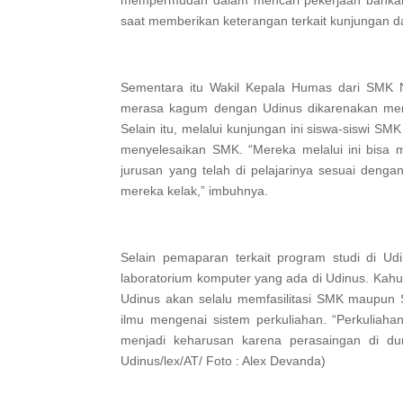
mempermudah dalam mencari pekerjaan bahkan 
saat memberikan keterangan terkait kunjungan d
Sementara itu Wakil Kepala Humas dari SMK 
merasa kagum dengan Udinus dikarenakan memili
Selain itu, melalui kunjungan ini siswa-siswi SM
menyelesaikan SMK. “Mereka melalui ini bisa 
jurusan yang telah di pelajarinya sesuai dengan
mereka kelak,” imbuhnya.
Selain pemaparan terkait program studi di Udin
laboratorium komputer yang ada di Udinus. Kahu
Udinus akan selalu memfasilitasi SMK maupu
ilmu mengenai sistem perkuliahan. “Perkuliaha
menjadi keharusan karena perasaingan di du
Udinus/lex/AT/ Foto : Alex Devanda)