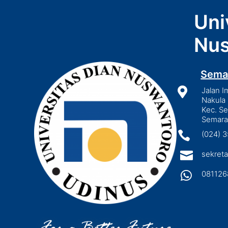
Uni
Nus
Sema

Jalan I
Nakula 
Kec. S
Semara

(024) 

sekreta

081126