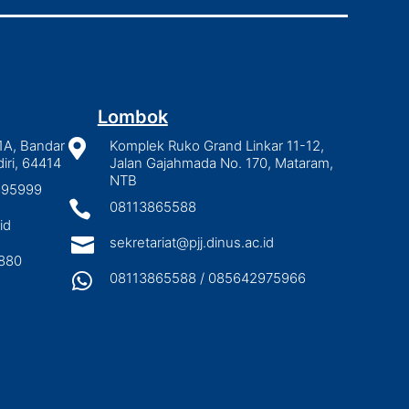
Lombok
1A, Bandar

Komplek Ruko Grand Linkar 11-12,
iri, 64414
Jalan Gajahmada No. 170, Mataram,
NTB
2895999

08113865588
id

sekretariat@pjj.dinus.ac.id
880

08113865588 / 085642975966