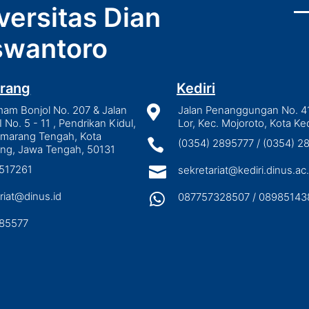
versitas Dian
wantoro
rang
Kediri
mam Bonjol No. 207 & Jalan

Jalan Penanggungan No. 4
I No. 5 - 11 , Pendrikan Kidul,
Lor, Kec. Mojoroto, Kota Ked
emarang Tengah, Kota

(0354) 2895777 / (0354) 
ng, Jawa Tengah, 50131
3517261

sekretariat@kediri.dinus.ac.
riat@dinus.id

087757328507 / 08985143
85577