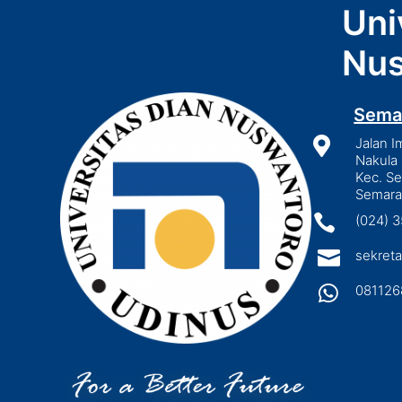
Uni
Nus
Sema

Jalan I
Nakula 
Kec. S
Semara

(024) 

sekreta

081126