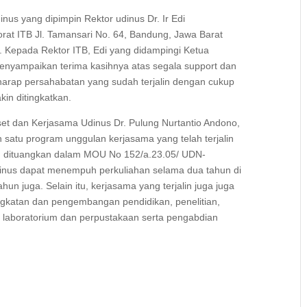
nus yang dipimpin Rektor udinus Dr. Ir Edi
at ITB Jl. Tamansari No. 64, Bandung, Jawa Barat
. Kepada Rektor ITB, Edi yang didampingi Ketua
enyampaikan terima kasihnya atas segala support dan
harap persahabatan yang sudah terjalin dengan cukup
kin ditingkatkan.
iset dan Kerjasama Udinus Dr. Pulung Nurtantio Andono,
 satu program unggulan kerjasama yang telah terjalin
h dituangkan dalam MOU No 152/a.23.05/ UDN-
udinus dapat menempuh perkuliahan selama dua tahun di
hun juga. Selain itu, kerjasama yang terjalin juga juga
ingkatan dan pengembangan pendidikan, penelitian,
i laboratorium dan perpustakaan serta pengabdian