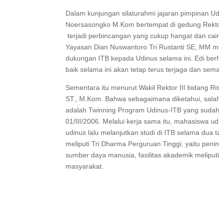
Dalam kunjungan silaturahmi jajaran pimpinan Udi
Noersasongko M.Kom bertempat di gedung Rektor
terjadi perbincangan yang cukup hangat dan cair
Yayasan Dian Nuswantoro Tri Rustanti SE, MM m
dukungan ITB kepada Udinus selama ini. Edi ber
baik selama ini akan tetap terus terjaga dan sema
Sementara itu menurut Wakil Rektor III bidang R
ST., M.Kom. Bahwa sebagaimana diketahui, salah
adalah Twinning Program Udinus-ITB yang suda
01/III/2006. Melalui kerja sama itu, mahasiswa 
udinus lalu melanjutkan studi di ITB selama dua ta
meliputi Tri Dharma Perguruan Tinggi, yaitu pen
sumber daya manusia, fasilitas akademik meliput
masyarakat.