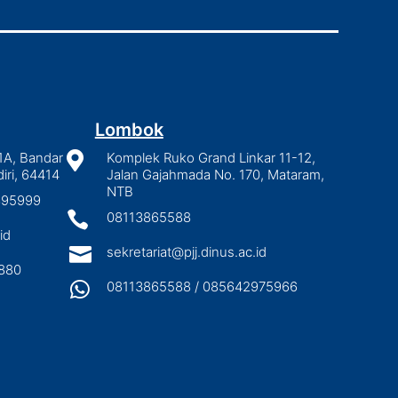
Lombok
1A, Bandar

Komplek Ruko Grand Linkar 11-12,
iri, 64414
Jalan Gajahmada No. 170, Mataram,
NTB
2895999

08113865588
id

sekretariat@pjj.dinus.ac.id
880

08113865588 / 085642975966