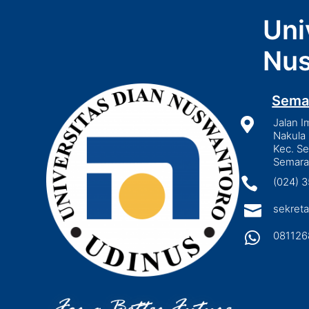
Uni
Nus
Sema

Jalan I
Nakula 
Kec. S
Semara

(024) 

sekreta

081126