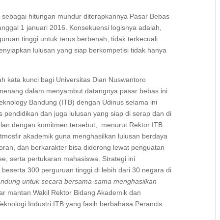
pat sebagai hitungan mundur diterapkannya Pasar Bebas
nggal 1 januari 2016. Konsekuensi logisnya adalah,
uan tinggi untuk terus berbenah, tidak terkecuali
nyiapkan lulusan yang siap berkompetisi tidak hanya
buah kata kunci bagi Universitas Dian Nuswantoro
emenang dalam menyambut datangnya pasar bebas ini.
ut Teknology Bandung (ITB) dengan Udinus selama ini
 pendidikan dan juga lulusan yang siap di serap dan di
jalan dengan komitmen tersebut, menurut Rektor ITB
 atmosfir akademik guna menghasilkan lulusan berdaya
poran, dan berkarakter bisa didorong lewat penguatan
ee, serta pertukaran mahasiswa. Strategi ini
eserta 300 perguruan tinggi di lebih dari 30 negara di
 Bandung untuk secara bersama-sama menghasilkan
ar mantan Wakil Rektor Bidang Akademik dan
nologi Industri ITB yang fasih berbahasa Perancis