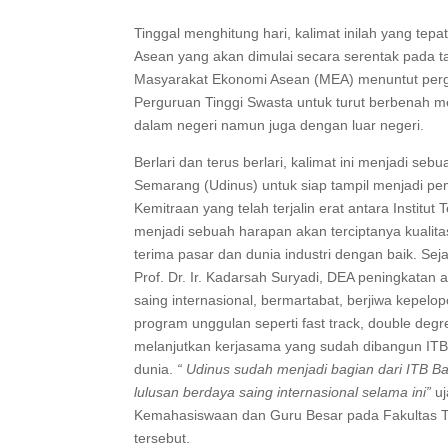
Tinggal menghitung hari, kalimat inilah yang te
Asean yang akan dimulai secara serentak pada ta
Masyarakat Ekonomi Asean (MEA) menuntut pergur
Perguruan Tinggi Swasta untuk turut berbenah me
dalam negeri namun juga dengan luar negeri.
Berlari dan terus berlari, kalimat ini menjadi se
Semarang (Udinus) untuk siap tampil menjadi p
Kemitraan yang telah terjalin erat antara Instit
menjadi sebuah harapan akan terciptanya kualitas
terima pasar dan dunia industri dengan baik. Se
Prof. Dr. Ir. Kadarsah Suryadi, DEA peningkatan
saing internasional, bermartabat, berjiwa kepelo
program unggulan seperti fast track, double degr
melanjutkan kerjasama yang sudah dibangun ITB b
dunia.
“ Udinus sudah menjadi bagian dari ITB
lulusan berdaya saing internasional selama ini”
uj
Kemahasiswaan dan Guru Besar pada Fakultas Tek
tersebut.