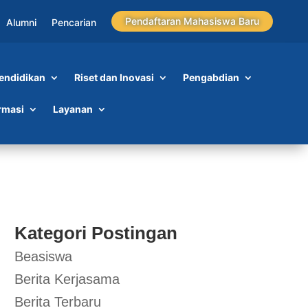
Pendaftaran Mahasiswa Baru
Alumni
Pencarian
endidikan
Riset dan Inovasi
Pengabdian
rmasi
Layanan
Kategori Postingan
Beasiswa
Berita Kerjasama
Berita Terbaru