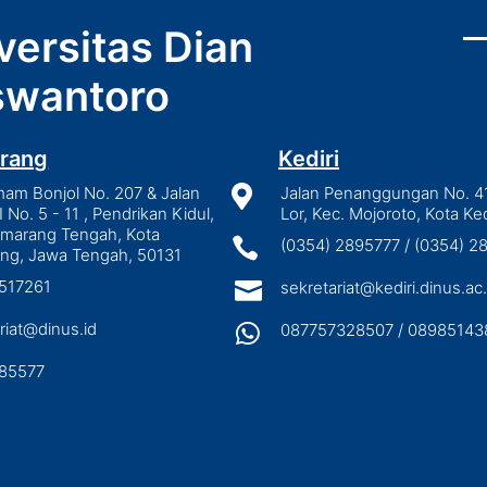
versitas Dian
wantoro
rang
Kediri
mam Bonjol No. 207 & Jalan

Jalan Penanggungan No. 4
I No. 5 - 11 , Pendrikan Kidul,
Lor, Kec. Mojoroto, Kota Ked
emarang Tengah, Kota

(0354) 2895777 / (0354) 
ng, Jawa Tengah, 50131
3517261

sekretariat@kediri.dinus.ac.
riat@dinus.id

087757328507 / 08985143
85577