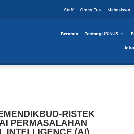
Staff
Orang Tua
Mahasiswa
Beranda
Tentang UDINUS
P
D-RISTEK PECAHKAN BERBAGAI
Info
FICIAL INTELLIGENCE (AI) MELALUI PROGR
EMENDIKBUD-RISTEK
AI PERMASALAHAN
L INTELLIGENCE (AI)