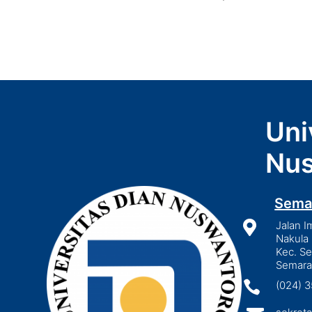
Uni
Nus
Sema

Jalan I
Nakula 
Kec. S
Semara

(024) 