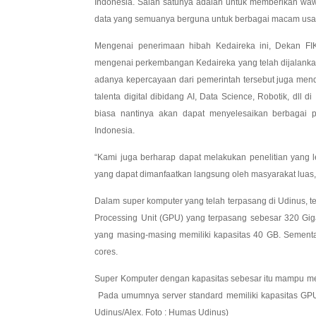
Indonesia. Salah satunya adalah untuk memberikan waw
data yang semuanya berguna untuk berbagai macam usah
Mengenai penerimaan hibah Kedaireka ini, Dekan FI
mengenai perkembangan Kedaireka yang telah dijalanka
adanya kepercayaan dari pemerintah tersebut juga me
talenta digital dibidang AI, Data Science, Robotik, dll
biasa nantinya akan dapat menyelesaikan berbagai 
Indonesia.
“Kami juga berharap dapat melakukan penelitian yang l
yang dapat dimanfaatkan langsung oleh masyarakat luas,
Dalam super komputer yang telah terpasang di Udinus, te
Processing Unit (GPU) yang terpasang sebesar 320 Giga
yang masing-masing memiliki kapasitas 40 GB. Sementar
cores.
Super Komputer dengan kapasitas sebesar itu mampu mem
Pada umumnya server standard memiliki kapasitas G
Udinus/Alex. Foto : Humas Udinus)