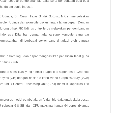
asan seputar pengolahan big data, serta pengenalan pola-pola
a dalam dunia industri.
K Udinus, Dr. Guruh Fajar Shidik S.Kom., M.Cs menjelaskan
n oleh Udinus dan akan diteruskan hingga tahun depan. Dengan
ndorong pihak FIK Udinus untuk terus melakukan pengembangan
 di Indonesia. Ditambah dengan adanya super komputer yang luar
permasalahan di berbagai sektor yang dihadapi oleh bangsa
ebih dalam lagi, dan dapat menghasilkan penelitian tepat guna
” tutup Guruh.
rdapat spesifikasi yang memiliki kapasitas super besar. Graphics
bytes (GB) dengan rincian 8 kartu Video Graphics Array (VGA)
a untuk Central Processing Unit (CPU) memiliki kapasitas 128
proses model pembelajaran AI dan big data untuk skala besar.
PU sebesar 6-8 GB dan CPU maksimal hanya 64 cores. (Humas