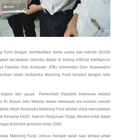
g Fund dengan memfasilitasi dunia usaha dan industri (DUDI)
kecakapan (talenta) digital di bidang Artificial Intelligence
but Fakultas Ilmu Komputer (FIK) Universitas Dian Nuswantoro
mban hibah Kedaireka Matching Fund tersebut dengan total
 bagian dari upaya Pemerintah Republik Indonesia melalui
n RI, Bapak Joko Widodo dalam memasuki era revolusi industri
i utama Hibah Kedaireka Matching Fund adalah untuk menciptakan
tik bersama DUDI. Saat ini Perguruan Tinggi dituntut untuk dapat
hingga terbentuk generasi emas 2045.
aireka Matching Fund, Udinus menjadi salah satu tempat untuk