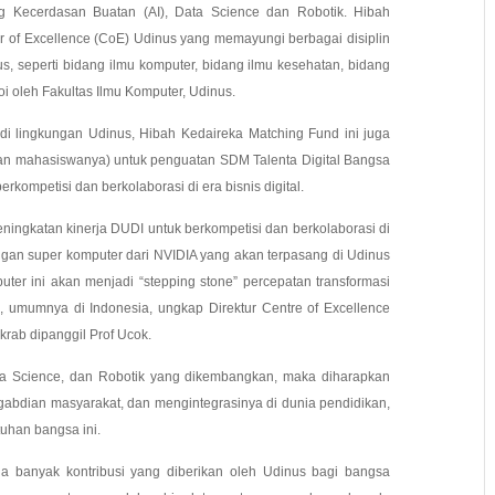
g Kecerdasan Buatan (AI), Data Science dan Robotik. Hibah
er of Excellence (CoE) Udinus yang memayungi berbagai disiplin
nus, seperti bidang ilmu komputer, bidang ilmu kesehatan, bidang
 oleh Fakultas Ilmu Komputer, Udinus.
di lingkungan Udinus, Hibah Kedaireka Matching Fund ini juga
dan mahasiswanya) untuk penguatan SDM Talenta Digital Bangsa
rkompetisi dan berkolaborasi di era bisnis digital.
ingkatan kinerja DUDI untuk berkompetisi dan berkolaborasi di
ngan super komputer dari NVIDIA yang akan terpasang di Udinus
ter ini akan menjadi “stepping stone” percepatan transformasi
us, umumnya di Indonesia, ungkap Direktur Centre of Excellence
krab dipanggil Prof Ucok.
ta Science, dan Robotik yang dikembangkan, maka diharapkan
abdian masyarakat, dan mengintegrasinya di dunia pendidikan,
utuhan bangsa ini.
a banyak kontribusi yang diberikan oleh Udinus bagi bangsa