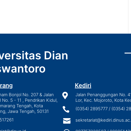
versitas Dian
wantoro
rang
Kediri
mam Bonjol No. 207 & Jalan

Jalan Penanggungan No. 4
I No. 5 - 11 , Pendrikan Kidul,
Lor, Kec. Mojoroto, Kota Ked
emarang Tengah, Kota

(0354) 2895777 / (0354) 
ng, Jawa Tengah, 50131
3517261

sekretariat@kediri.dinus.ac.