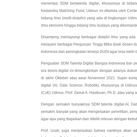
menempa SDM bertalenta digital, khususnya di bidan
Kedaireka Matching Fund, Udinus ini dikelola oleh Cent
bidang ilmu (multi-disiplin) yang ada di lingkungan Udi
ilmu ekonomi hingga bidang ilmu budaya yang dikomandoi
Disamping memayungi berbagai disiplin ilmu yang ada 
melayani berbagai Perguruan Tinggi Mitra (baik dosen 
Indonesia dan peningkatan kinerja DUDI agar bisa lebih be
Penguatan SDM Talenta Digital Bangsa Indonesia dan pen
era bisnis digital ini dimungkinkan dengan adanya duku
di akhir Oktober atau awal Novemner 2021. Super kompu
digital (AI, Data Science, Robotik), khususnya di Udin
(CoE) Udinus, Prof. Zainal A. Hasibuan, Ph.D, atau yang a
Dengan semakin banyaknya SDM talenta digital AI, Da
semakin banyak yang akan mengerjakan penelitian, peng
agar apa yang diajarkan dan diteliti relevan dengan keb
Prof. Ucok, juga menjelaskan bahwa nantinya akan ad