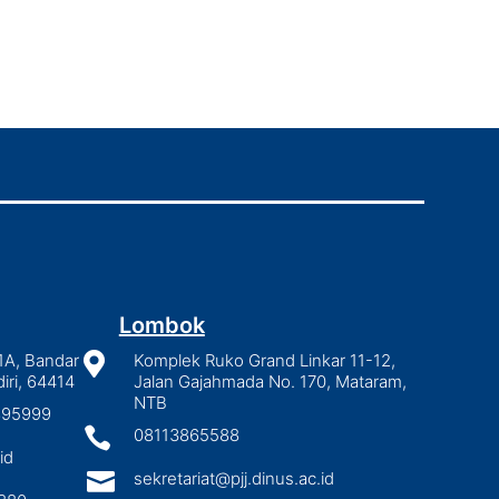
Lombok
1A, Bandar

Komplek Ruko Grand Linkar 11-12,
iri, 64414
Jalan Gajahmada No. 170, Mataram,
NTB
2895999

08113865588
id

sekretariat@pjj.dinus.ac.id