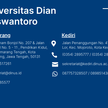
versitas Dian
wantoro
rang
Kediri
mam Bonjol No. 207 & Jalan

Jalan Penanggungan No. 4
I No. 5 - 11 , Pendrikan Kidul,
Lor, Kec. Mojoroto, Kota Ked
emarang Tengah, Kota

(0354) 2895777 / (0354) 
ng, Jawa Tengah, 50131
3517261

sekretariat@kediri.dinus.ac.
riat@dinus.id

087757328507 / 08985143
85577