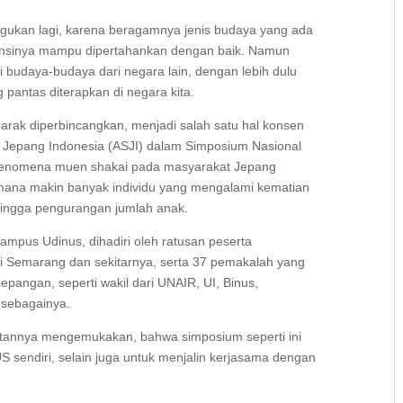
agukan lagi, karena beragamnya jenis budaya yang ada
istensinya mampu dipertahankan dengan baik. Namun
i budaya-budaya dari negara lain, dengan lebih dulu
pantas diterapkan di negara kita.
ak diperbincangkan, menjadi salah satu hal konsen
i Jepang Indonesia (ASJI) dalam Simposium Nasional
ap fenomena muen shakai pada masyarakat Jepang
dimana makin banyak individu yang mengalami kematian
hingga pengurangan jumlah anak.
ampus Udinus, dihadiri oleh ratusan peserta
di Semarang dan sekitarnya, serta 37 pemakalah yang
jepangan, seperti wakil dari UNAIR, UI, Binus,
n sebagainya.
tannya mengemukakan, bahwa simposium seperti ini
 sendiri, selain juga untuk menjalin kerjasama dengan