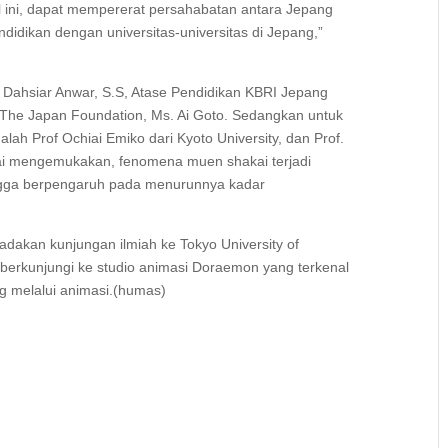
 ini, dapat mempererat persahabatan antara Jepang
endidikan dengan universitas-universitas di Jepang,”
i Dahsiar Anwar, S.S, Atase Pendidikan KBRI Jepang
r The Japan Foundation, Ms. Ai Goto. Sedangkan untuk
h Prof Ochiai Emiko dari Kyoto University, dan Prof.
hiai mengemukakan, fenomena muen shakai terjadi
ngga berpengaruh pada menurunnya kadar
dakan kunjungan ilmiah ke Tokyo University of
erkunjungi ke studio animasi Doraemon yang terkenal
g melalui animasi.(humas)