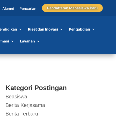
Pendaftaran Mahasiswa Baru
Alumni
Pencarian
endidikan
Riset dan Inovasi
Pengabdian
rmasi
Layanan
Kategori Postingan
Beasiswa
Berita Kerjasama
Berita Terbaru