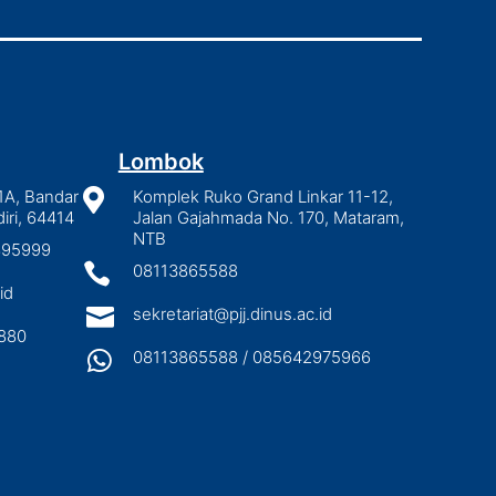
Lombok
1A, Bandar

Komplek Ruko Grand Linkar 11-12,
iri, 64414
Jalan Gajahmada No. 170, Mataram,
NTB
2895999

08113865588
id

sekretariat@pjj.dinus.ac.id
880

08113865588 / 085642975966