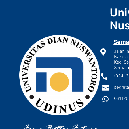
Uni
Nus
Sema

Jalan I
Nakula 
Kec. S
Semara

(024) 

sekreta

081126