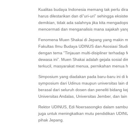
Kualitas budaya Indonesia memang tak perlu dir
harus dilestarikan dan di”uri-uri” sehingga eks
demikian, tidak ada salahnya jika kita mengadops
mencermati dan menganalisis mana sajakah yang 
Fenomena Muen Shakai di Jepang yang makin mar
Fakultas Ilmu Budaya UDINUS dan Asosiasi Stud
dengan tema “Tinjauan multi-disipliner terhad
dewasa ini”. Muen Shakai adalah gejala sosial 
terkucil, masyarakat menua, pernikahan menua 
Simposium yang diadakan pada baru-baru ini di k
symposium dari Udinus maupun universitas lain 
berasal dari seluruh dosen dan peneliti bidang ke
Universitas Andalas, Universitas Jember, dan lai
Rektor UDINUS, Edi Noersasongko dalam sambu
juga untuk meningkatkan mutu pendidikan UDINUS
pihak Jepang.