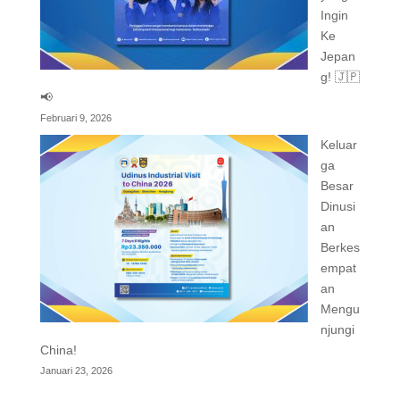
Ingin
Ke
Jepan
g! 🇯🇵
📢
Februari 9, 2026
Keluar
ga
Besar
Dinusi
an
Berkes
empat
an
Mengu
njungi
China!
Januari 23, 2026