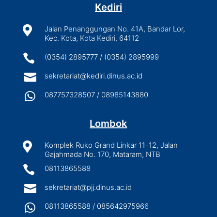
Kediri

Jalan Penanggungan No. 41A, Bandar Lor,
Kec. Kota, Kota Kediri, 64112

(0354) 2895777 / (0354) 2895999

sekretariat@kediri.dinus.ac.id

087757328507 / 08985143880
Lombok

Komplek Ruko Grand Linkar 11-12, Jalan
Gajahmada No. 170, Mataram, NTB

08113865588

sekretariat@pjj.dinus.ac.id

08113865588 / 085642975966