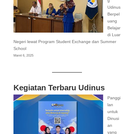
g
Udinus
Berpel
uang
Belajar
di Luar
Negeri lewat Program Student Exchange dan Summer
School
Maret 6, 2025
Kegiatan Terbaru Udinus
Panggi
lan
untuk
Dinusi
an
yang