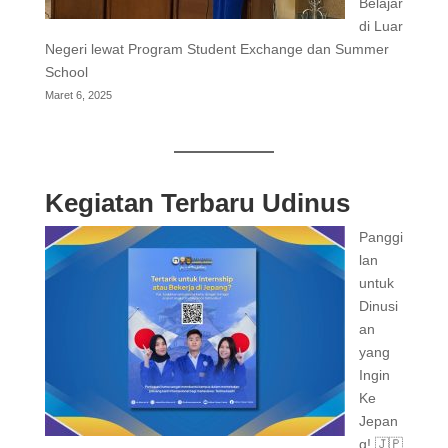
Belajar
di Luar
Negeri lewat Program Student Exchange dan Summer
School
Maret 6, 2025
Kegiatan Terbaru Udinus
Panggi
lan
untuk
Dinusi
an
yang
Ingin
Ke
Jepan
g! 🇯🇵