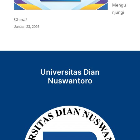
Mengu
njungi
China!
Januari 23, 2026
Universitas Dian
Nuswantoro