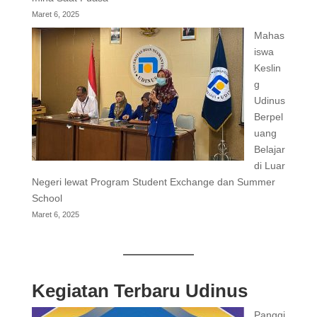
Maret 6, 2025
Mahas
iswa
Keslin
g
Udinus
Berpel
uang
Belajar
di Luar
Negeri lewat Program Student Exchange dan Summer
School
Maret 6, 2025
Kegiatan Terbaru Udinus
Panggi