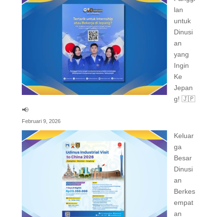
lan
untuk
Dinusi
an
yang
Ingin
Ke
Jepan
g! 🇯🇵
📢
Februari 9, 2026
Keluar
ga
Besar
Dinusi
an
Berkes
empat
an