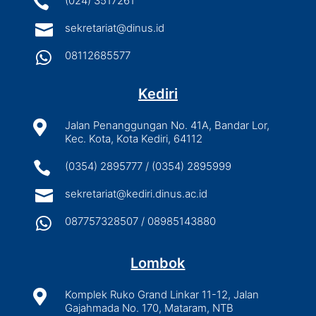

(024) 3517261

sekretariat@dinus.id

08112685577
Kediri

Jalan Penanggungan No. 41A, Bandar Lor,
Kec. Kota, Kota Kediri, 64112

(0354) 2895777 / (0354) 2895999

sekretariat@kediri.dinus.ac.id

087757328507 / 08985143880
Lombok

Komplek Ruko Grand Linkar 11-12, Jalan
Gajahmada No. 170, Mataram, NTB