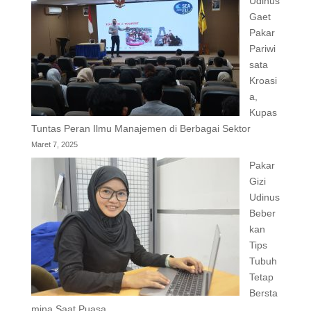
Udinus
Gaet
Pakar
Pariwi
sata
Kroasi
a,
Kupas
Tuntas Peran Ilmu Manajemen di Berbagai Sektor
Maret 7, 2025
Pakar
Gizi
Udinus
Beber
kan
Tips
Tubuh
Tetap
Bersta
mina Saat Puasa