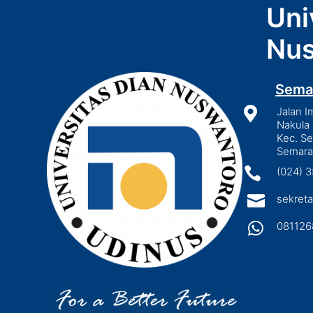
Uni
Nus
Sema

Jalan I
Nakula 
Kec. S
Semara

(024) 

sekreta

081126