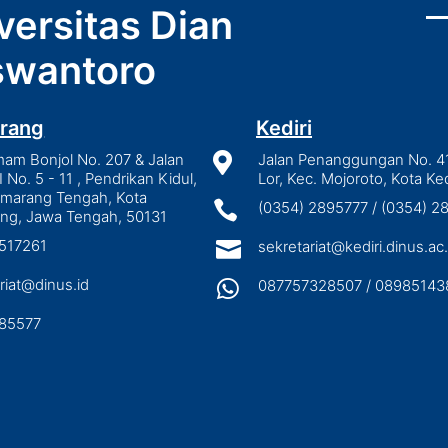
versitas Dian
wantoro
rang
Kediri
mam Bonjol No. 207 & Jalan

Jalan Penanggungan No. 4
I No. 5 - 11 , Pendrikan Kidul,
Lor, Kec. Mojoroto, Kota Ked
emarang Tengah, Kota

(0354) 2895777 / (0354) 
ng, Jawa Tengah, 50131
3517261

sekretariat@kediri.dinus.ac.
riat@dinus.id

087757328507 / 08985143
85577