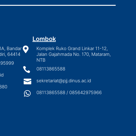
Lombok
1A, Bandar

Komplek Ruko Grand Linkar 11-12,
iri, 64414
Jalan Gajahmada No. 170, Mataram,
NTB
2895999

08113865588
id

sekretariat@pjj.dinus.ac.id
880

08113865588 / 085642975966