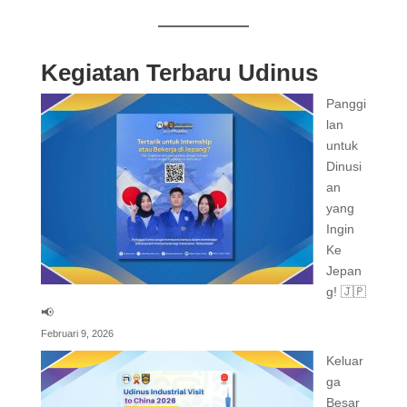
Kegiatan Terbaru Udinus
Panggi
lan
untuk
Dinusi
an
yang
Ingin
Ke
Jepan
g! 🇯🇵
📢
Februari 9, 2026
Keluar
ga
Besar