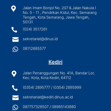

Jalan Imam Bonjol No. 207 & Jalan Nakula I
No. 5 - 11 , Pendrikan Kidul, Kec. Semarang
Tengah, Kota Semarang, Jawa Tengah,
50131

(024) 3517261

sekretariat@dinus.id

08112685577
Kediri

Jalan Penanggungan No. 41A, Bandar Lor,
Kec. Kota, Kota Kediri, 64112

(0354) 2895777 / (0354) 2895999

sekretariat@kediri.dinus.ac.id

087757328507 / 08985143880