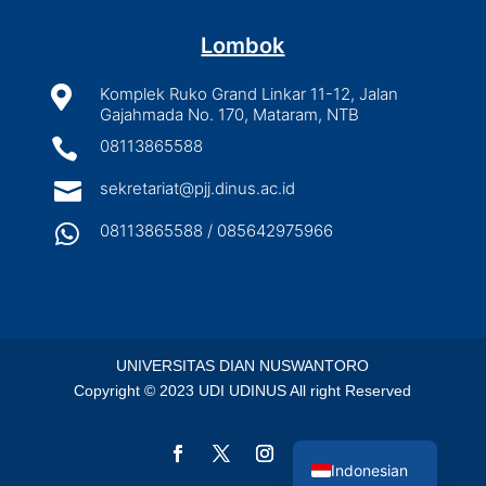
Lombok

Komplek Ruko Grand Linkar 11-12, Jalan
Gajahmada No. 170, Mataram, NTB

08113865588

sekretariat@pjj.dinus.ac.id

08113865588 / 085642975966
UNIVERSITAS DIAN NUSWANTORO
Copyright © 2023 UDI UDINUS All right Reserved
English
Indonesian