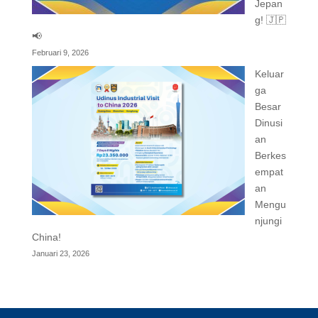
Jepan
g! 🇯🇵
📢
Februari 9, 2026
Keluar
ga
Besar
Dinusi
an
Berkes
empat
an
Mengu
njungi
China!
Januari 23, 2026