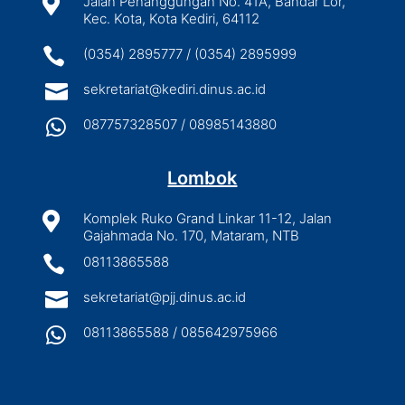

Jalan Penanggungan No. 41A, Bandar Lor,
Kec. Kota, Kota Kediri, 64112

(0354) 2895777 / (0354) 2895999

sekretariat@kediri.dinus.ac.id

087757328507 / 08985143880
Lombok

Komplek Ruko Grand Linkar 11-12, Jalan
Gajahmada No. 170, Mataram, NTB

08113865588

sekretariat@pjj.dinus.ac.id

08113865588 / 085642975966