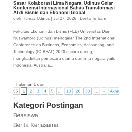
Sasar Kolaborasi Lima Negara, Udinus Gelar
Konferensi Internasional Bahas Transformasi
AI di Bisnis dan Ekonomi Global
oleh
Humas Udinus
|
Jul 27, 2026
|
Berita Terbaru
Fakultas Ekonomi dan Bisnis (FEB) Universitas Dian
Nuswantoro (Udinus) menggelar The 2nd International
Conference on Business, Economics, Accounting, and
Technology (IC-BEAT) 2026 secara daring,
menghadirkan pembicara utama dari lima negara yaitu
Indonesia, Australia,...
Halaman 1 dari
95
1
2
3
4
5
...
10
20
30
...
»
Akhir
»
Kategori Postingan
Beasiswa
Berita Kerjasama