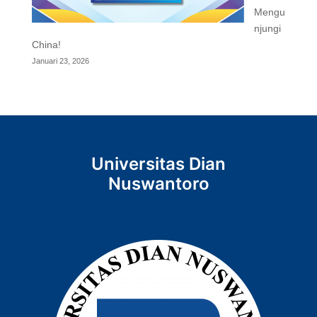
Mengu
njungi
China!
Januari 23, 2026
Universitas Dian
Nuswantoro