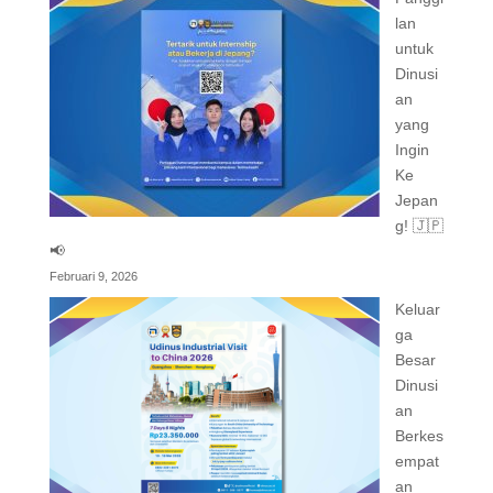
lan
untuk
Dinusi
an
yang
Ingin
Ke
Jepan
g! 🇯🇵
📢
Februari 9, 2026
Keluar
ga
Besar
Dinusi
an
Berkes
empat
an