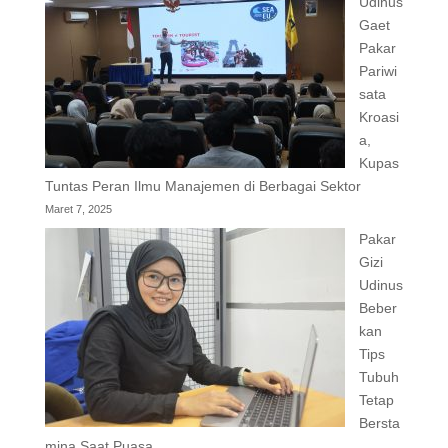
Udinus
Gaet
Pakar
Pariwi
sata
Kroasi
a,
Kupas
Tuntas Peran Ilmu Manajemen di Berbagai Sektor
Maret 7, 2025
Pakar
Gizi
Udinus
Beber
kan
Tips
Tubuh
Tetap
Bersta
mina Saat Puasa