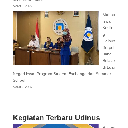
Maret 6, 2025
Mahas
iswa
Keslin
g
Udinus
Berpel
uang
Belajar
di Luar
Negeri lewat Program Student Exchange dan Summer
School
Maret 6, 2025
Kegiatan Terbaru Udinus
Panggi