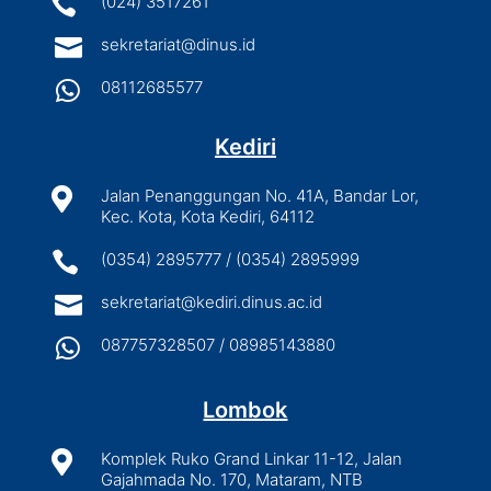

(024) 3517261

sekretariat@dinus.id

08112685577
Kediri

Jalan Penanggungan No. 41A, Bandar Lor,
Kec. Kota, Kota Kediri, 64112

(0354) 2895777 / (0354) 2895999

sekretariat@kediri.dinus.ac.id

087757328507 / 08985143880
Lombok

Komplek Ruko Grand Linkar 11-12, Jalan
Gajahmada No. 170, Mataram, NTB