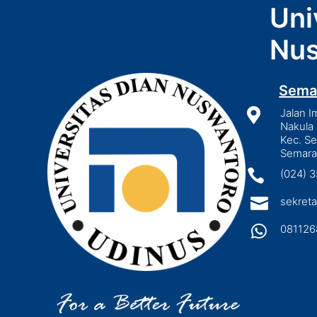
Uni
Nus
Sema

Jalan I
Nakula 
Kec. S
Semara

(024) 

sekreta

081126