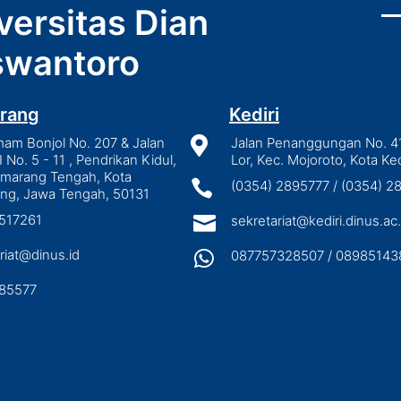
versitas Dian
wantoro
rang
Kediri
mam Bonjol No. 207 & Jalan

Jalan Penanggungan No. 4
I No. 5 - 11 , Pendrikan Kidul,
Lor, Kec. Mojoroto, Kota Ked
emarang Tengah, Kota

(0354) 2895777 / (0354) 
ng, Jawa Tengah, 50131
3517261

sekretariat@kediri.dinus.ac.
riat@dinus.id

087757328507 / 08985143
85577