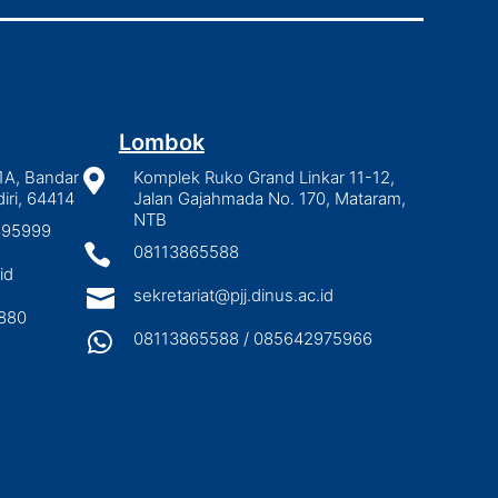
Lombok
1A, Bandar

Komplek Ruko Grand Linkar 11-12,
iri, 64414
Jalan Gajahmada No. 170, Mataram,
NTB
2895999

08113865588
id

sekretariat@pjj.dinus.ac.id
880

08113865588 / 085642975966