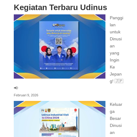
Kegiatan Terbaru Udinus
Panggi
lan
untuk
Dinusi
an
yang
Ingin
Ke
Jepan
g! 🇯🇵
📢
Februari 9, 2026
Keluar
ga
Besar
Dinusi
an