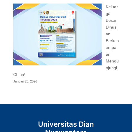
Keluar
ga
Besar
Dinusi
an
Berkes
empat
an
Mengu
njungi
China!
Januari 23, 2026
Universitas Dian