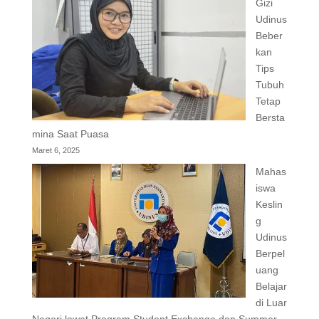
Gizi
Udinus
Beber
kan
Tips
Tubuh
Tetap
Bersta
mina Saat Puasa
Maret 6, 2025
Mahas
iswa
Keslin
g
Udinus
Berpel
uang
Belajar
di Luar
Negeri lewat Program Student Exchange dan Summer