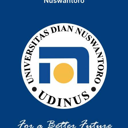
Nuswantoro