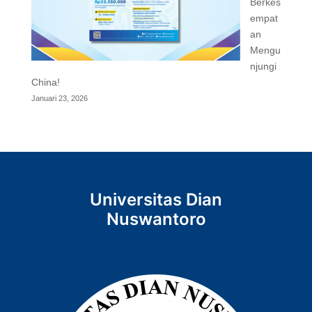
Berkes
empat
an
Mengu
njungi
China!
Januari 23, 2026
Universitas Dian
Nuswantoro