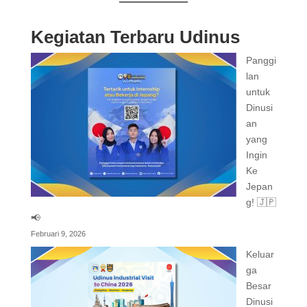
Kegiatan Terbaru Udinus
Panggi
lan
untuk
Dinusi
an
yang
Ingin
Ke
Jepan
g! 🇯🇵
📢
Februari 9, 2026
Keluar
ga
Besar
Dinusi