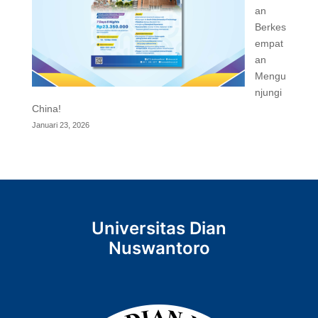
an
Berkes
empat
an
Mengu
njungi
China!
Januari 23, 2026
Universitas Dian
Nuswantoro