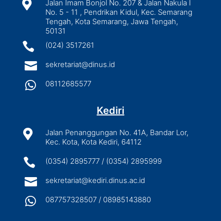

Jalan Imam Bonjol No. 207 & Jalan Nakula I
No. 5 - 11 , Pendrikan Kidul, Kec. Semarang
Tengah, Kota Semarang, Jawa Tengah,
50131

(024) 3517261

sekretariat@dinus.id

08112685577
Kediri

Jalan Penanggungan No. 41A, Bandar Lor,
Kec. Kota, Kota Kediri, 64112

(0354) 2895777 / (0354) 2895999

sekretariat@kediri.dinus.ac.id

087757328507 / 08985143880