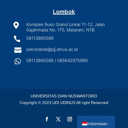
Lombok

Komplek Ruko Grand Linkar 11-12, Jalan
Gajahmada No. 170, Mataram, NTB

08113865588

sekretariat@pjj.dinus.ac.id

08113865588 / 085642975966
UNIVERSITAS DIAN NUSWANTORO
Copyright © 2023 UDI UDINUS All right Reserved
English
Indonesian