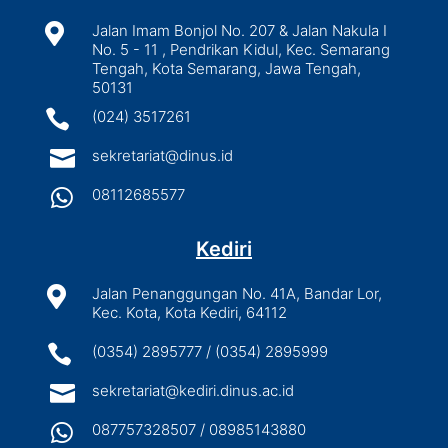

Jalan Imam Bonjol No. 207 & Jalan Nakula I
No. 5 - 11 , Pendrikan Kidul, Kec. Semarang
Tengah, Kota Semarang, Jawa Tengah,
50131

(024) 3517261

sekretariat@dinus.id

08112685577
Kediri

Jalan Penanggungan No. 41A, Bandar Lor,
Kec. Kota, Kota Kediri, 64112

(0354) 2895777 / (0354) 2895999

sekretariat@kediri.dinus.ac.id

087757328507 / 08985143880