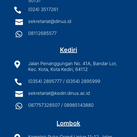
50131

(024) 3517261

sekretariat@dinus.id

08112685577
Kediri

Jalan Penanggungan No. 41A, Bandar Lor,
Kec. Kota, Kota Kediri, 64112

(0354) 2895777 / (0354) 2895999

sekretariat@kediri.dinus.ac.id

087757328507 / 08985143880
Lombok
Komplek Ruko Grand Linkar 11-12, Jalan