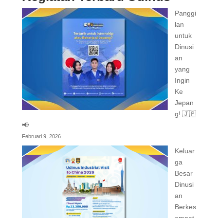
Panggi
lan
untuk
Dinusi
an
yang
Ingin
Ke
Jepan
g! 🇯🇵
📢
Februari 9, 2026
Keluar
ga
Besar
Dinusi
an
Berkes