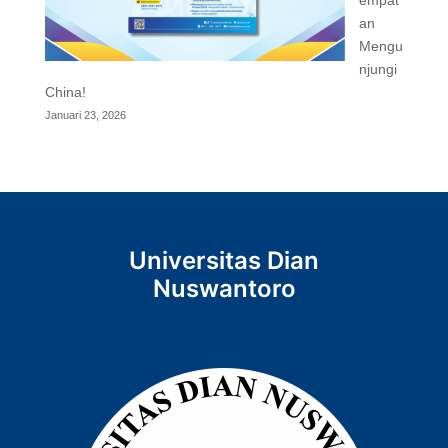
empat
an
Mengu
njungi
China!
Januari 23, 2026
Universitas Dian
Nuswantoro