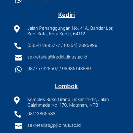
Kediri

Jalan Penanggungan No. 41A, Bandar Lor,
Kec. Kota, Kota Kediri, 64112

(0354) 2895777 / (0354) 2895999

sekretariat@kediri.dinus.ac.id

087757328507 / 08985143880
Lombok

Komplek Ruko Grand Linkar 11-12, Jalan
Gajahmada No. 170, Mataram, NTB

08113865588

sekretariat@pjj.dinus.ac.id