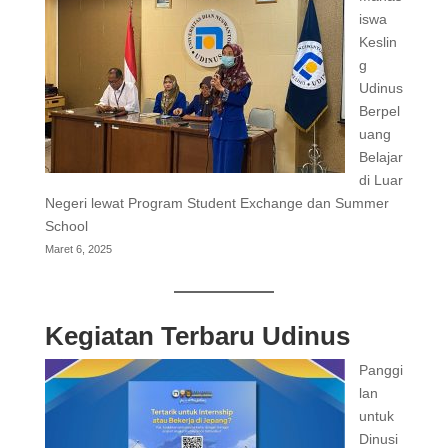
iswa
Keslin
g
Udinus
Berpel
uang
Belajar
di Luar
Negeri lewat Program Student Exchange dan Summer
School
Maret 6, 2025
Kegiatan Terbaru Udinus
Panggi
lan
untuk
Dinusi