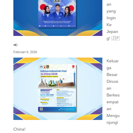
an
yang
Ingin
Ke
Jepan
g! 🇯🇵
📢
Februari 9, 2026
Keluar
ga
Besar
Dinusi
an
Berkes
empat
an
Mengu
njungi
China!