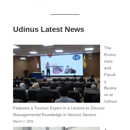
Udinus Latest News
The
Econo
mics
and
Facult
y
Busine
ss at
Udinus
Features a Tourism Expert in a Lecture to Discuss
Managemental Knowledge in Various Sectors
March 7, 2025