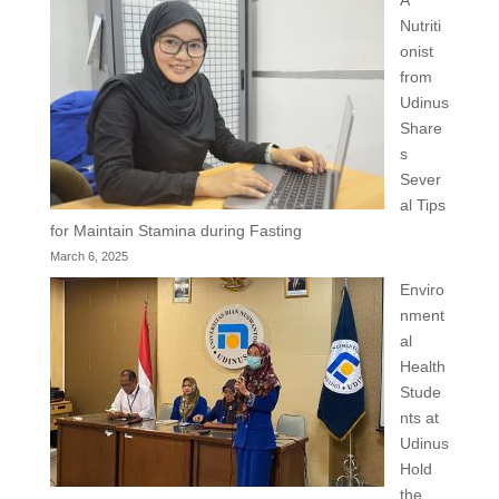
A
Nutriti
onist
from
Udinus
Share
s
Sever
al Tips
for Maintain Stamina during Fasting
March 6, 2025
Enviro
nment
al
Health
Stude
nts at
Udinus
Hold
the