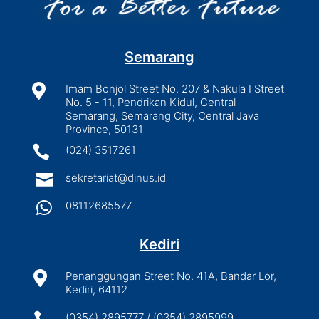
Semarang

Imam Bonjol Street No. 207 & Nakula I Street
No. 5 - 11, Pendrikan Kidul, Central
Semarang, Semarang City, Central Java
Province, 50131

(024) 3517261

sekretariat@dinus.id

08112685577
Kediri

Penanggungan Street No. 41A, Bandar Lor,
Kediri, 64112
(0354) 2895777 / (0354) 2895999