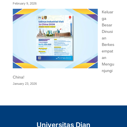
February 9, 2026
Keluar
ga
Besar
Dinusi
an
Berkes
empat
an
Mengu
njungi
China!
January 23, 2026
Universitas Dian