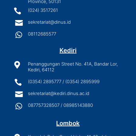
Province, 50131

(024) 3517261

sekretariat@dinus.id

08112685577
Kediri

Penanggungan Street No. 41A, Bandar Lor,
Kediri, 64112

(0354) 2895777 / (0354) 2895999

sekretariat@kediri.dinus.ac.id

087757328507 / 08985143880
Lombok