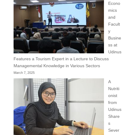
Econo
mics
and
Facult
y
Busine
ss at
Udinus
Features a Tourism Expert in a Lecture to Discuss
Managemental Knowledge in Various Sectors
March 7, 2025
A
Nutriti
onist
from
Udinus
Share
s
Sever