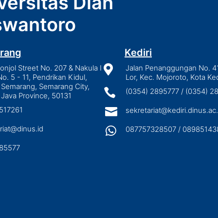
versitas Dian
wantoro
rang
Kediri
njol Street No. 207 & Nakula I

Jalan Penanggungan No. 4
No. 5 - 11, Pendrikan Kidul,
Lor, Kec. Mojoroto, Kota Ked
 Semarang, Semarang City,

(0354) 2895777 / (0354) 
 Java Province, 50131
3517261

sekretariat@kediri.dinus.ac.
riat@dinus.id

087757328507 / 08985143
85577