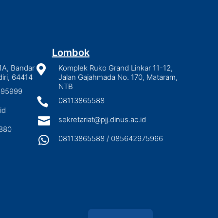
Lombok
1A, Bandar

Komplek Ruko Grand Linkar 11-12,
iri, 64414
Jalan Gajahmada No. 170, Mataram,
NTB
2895999

08113865588
id

sekretariat@pjj.dinus.ac.id
880

08113865588 / 085642975966
Indonesian