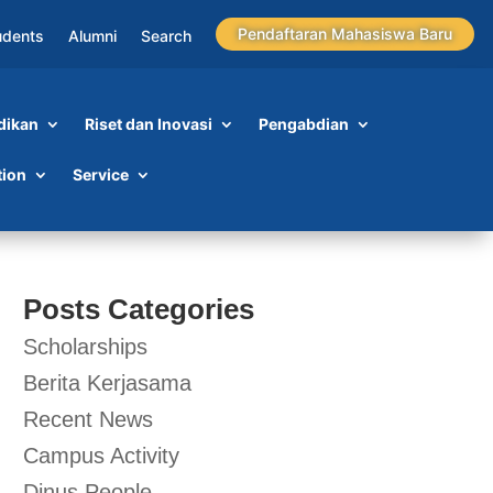
Pendaftaran Mahasiswa Baru
udents
Alumni
Search
dikan
Riset dan Inovasi
Pengabdian
tion
Service
Posts Categories
Scholarships
Berita Kerjasama
Recent News
Campus Activity
Dinus People