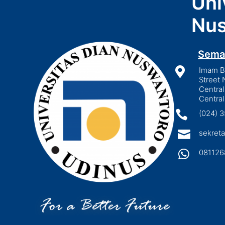
Uni
Nus
Sema

Imam Bo
Street 
Central
Central

(024) 

sekreta

081126