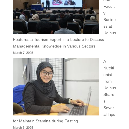
Facult
y
Busine
ss at
Udinus
Features a Tourism Expert in a Lecture to Discuss
Managemental Knowledge in Various Sectors
March 7, 2025
A
Nutriti
onist
from
Udinus
Share
s
Sever
al Tips
for Maintain Stamina during Fasting
March 6, 2025