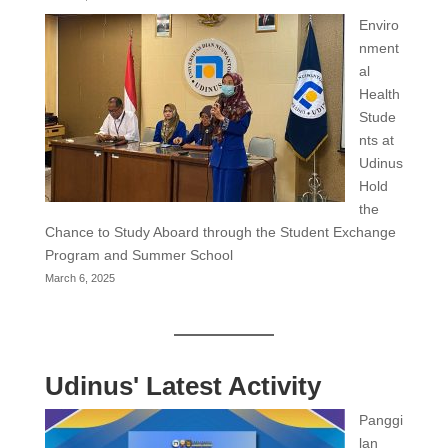
Enviro
nment
al
Health
Stude
nts at
Udinus
Hold
the
Chance to Study Aboard through the Student Exchange
Program and Summer School
March 6, 2025
Udinus' Latest Activity
Panggi
lan