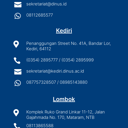

sekretariat@dinus.id

08112685577
Kediri

Penanggungan Street No. 41A, Bandar Lor,
Kediri, 64112

(0354) 2895777 / (0354) 2895999

sekretariat@kediri.dinus.ac.id

087757328507 / 08985143880
Lombok

Komplek Ruko Grand Linkar 11-12, Jalan
Gajahmada No. 170, Mataram, NTB

08113865588