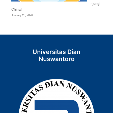
njungi
China!
January 23, 2026
Universitas Dian
Nuswantoro