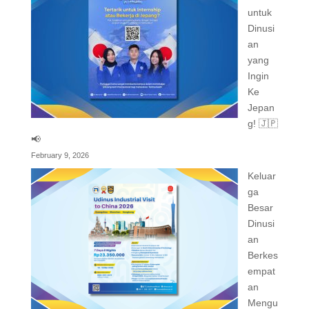
untuk
Dinusi
an
yang
Ingin
Ke
Jepan
g! 🇯🇵
📢
February 9, 2026
Keluar
ga
Besar
Dinusi
an
Berkes
empat
an
Mengu