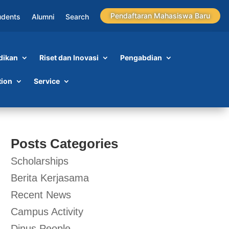
Pendaftaran Mahasiswa Baru
udents
Alumni
Search
dikan
Riset dan Inovasi
Pengabdian
tion
Service
Posts Categories
Scholarships
Berita Kerjasama
Recent News
Campus Activity
Dinus People