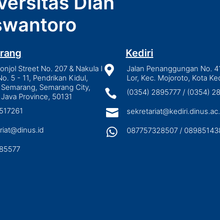
versitas Dian
wantoro
rang
Kediri
njol Street No. 207 & Nakula I

Jalan Penanggungan No. 4
No. 5 - 11, Pendrikan Kidul,
Lor, Kec. Mojoroto, Kota Ked
 Semarang, Semarang City,

(0354) 2895777 / (0354) 
 Java Province, 50131
3517261

sekretariat@kediri.dinus.ac.
riat@dinus.id

087757328507 / 08985143
85577