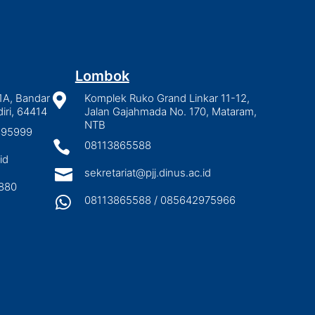
Lombok
1A, Bandar

Komplek Ruko Grand Linkar 11-12,
iri, 64414
Jalan Gajahmada No. 170, Mataram,
NTB
2895999

08113865588
id

sekretariat@pjj.dinus.ac.id
880

08113865588 / 085642975966