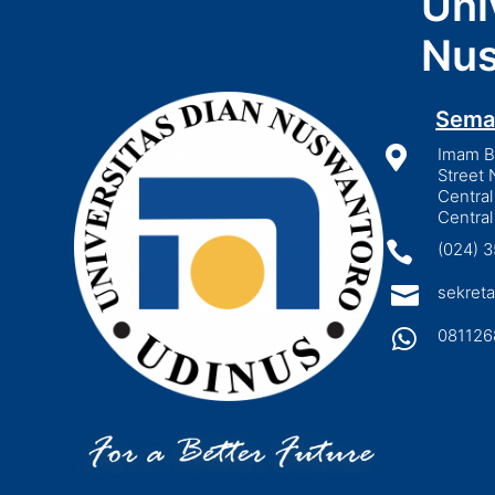
Uni
Nus
Sema

Imam Bo
Street 
Central
Central

(024) 

sekreta

081126