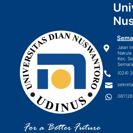
Uni
Nus
Sema

Jalan I
Nakula 
Kec. S
Semara

(024) 

sekreta

081126