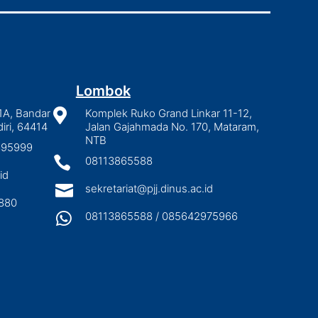
Lombok
1A, Bandar

Komplek Ruko Grand Linkar 11-12,
iri, 64414
Jalan Gajahmada No. 170, Mataram,
NTB
2895999

08113865588
id

sekretariat@pjj.dinus.ac.id
880

08113865588 / 085642975966