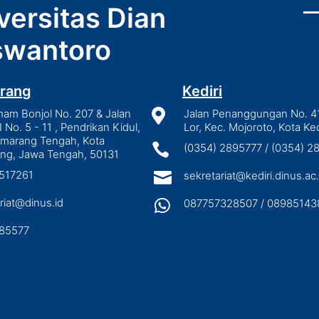
versitas Dian
wantoro
rang
Kediri
mam Bonjol No. 207 & Jalan

Jalan Penanggungan No. 4
I No. 5 - 11 , Pendrikan Kidul,
Lor, Kec. Mojoroto, Kota Ked
emarang Tengah, Kota

(0354) 2895777 / (0354) 
ng, Jawa Tengah, 50131
3517261

sekretariat@kediri.dinus.ac.
riat@dinus.id

087757328507 / 08985143
85577