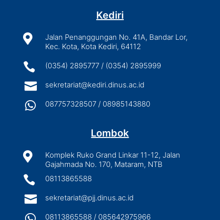
Kediri

Jalan Penanggungan No. 41A, Bandar Lor,
Kec. Kota, Kota Kediri, 64112

(0354) 2895777 / (0354) 2895999

sekretariat@kediri.dinus.ac.id

087757328507 / 08985143880
Lombok

Komplek Ruko Grand Linkar 11-12, Jalan
Gajahmada No. 170, Mataram, NTB

08113865588

sekretariat@pjj.dinus.ac.id

08113865588 / 085642975966