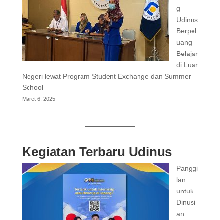
g
Udinus
Berpel
uang
Belajar
di Luar
Negeri lewat Program Student Exchange dan Summer
School
Maret 6, 2025
Kegiatan Terbaru Udinus
Panggi
lan
untuk
Dinusi
an