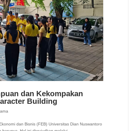
mpuan dan Kekompakan
aracter Building
asama
as Ekonomi dan Bisnis (FEB) Universitas Dian Nuswantoro
arunya. Hal ini diwujudkan melalui