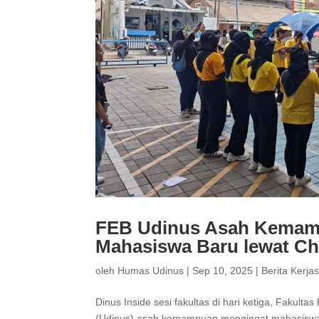
FEB Udinus Asah Kema
Mahasiswa Baru lewat Ch
oleh
Humas Udinus
|
Sep 10, 2025
|
Berita Kerj
Dinus Inside sesi fakultas di hari ketiga, Fakult
(Udinus) asah kemampuan mengingat mahasiswa b