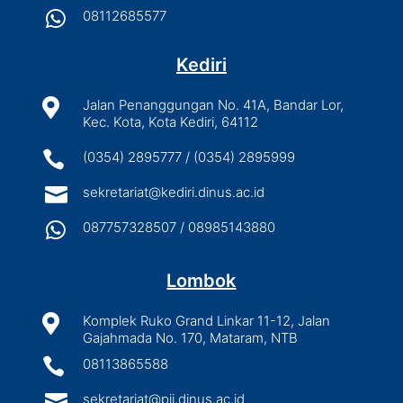

08112685577
Kediri

Jalan Penanggungan No. 41A, Bandar Lor,
Kec. Kota, Kota Kediri, 64112

(0354) 2895777 / (0354) 2895999

sekretariat@kediri.dinus.ac.id

087757328507 / 08985143880
Lombok

Komplek Ruko Grand Linkar 11-12, Jalan
Gajahmada No. 170, Mataram, NTB

08113865588

sekretariat@pjj.dinus.ac.id