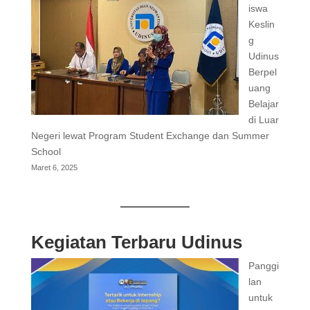
iswa
Keslin
g
Udinus
Berpel
uang
Belajar
di Luar
Negeri lewat Program Student Exchange dan Summer
School
Maret 6, 2025
Kegiatan Terbaru Udinus
Panggi
lan
untuk