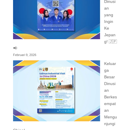
Dinusi
an
yang
Ingin
Ke
Jepan
g! 🇯🇵
📢
Februari 9, 2026
Keluar
ga
Besar
Dinusi
an
Berkes
empat
an
Mengu
njungi