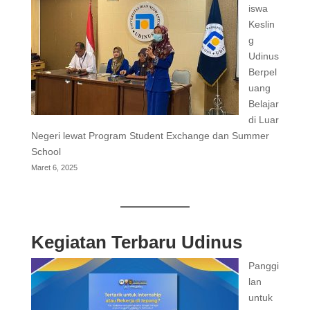
iswa
Keslin
g
Udinus
Berpel
uang
Belajar
di Luar
Negeri lewat Program Student Exchange dan Summer
School
Maret 6, 2025
Kegiatan Terbaru Udinus
Panggi
lan
untuk