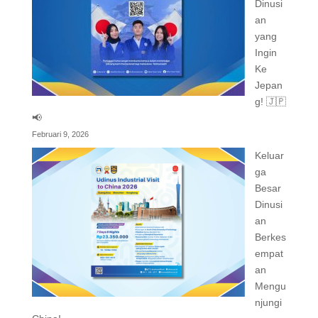
Dinusi
an
yang
Ingin
Ke
Jepan
g! 🇯🇵
📢
Februari 9, 2026
Keluar
ga
Besar
Dinusi
an
Berkes
empat
an
Mengu
njungi