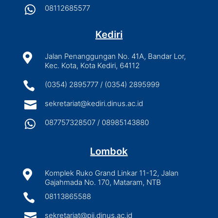

08112685577
Kediri

Jalan Penanggungan No. 41A, Bandar Lor,
Kec. Kota, Kota Kediri, 64112

(0354) 2895777 / (0354) 2895999

sekretariat@kediri.dinus.ac.id

087757328507 / 08985143880
Lombok

Komplek Ruko Grand Linkar 11-12, Jalan
Gajahmada No. 170, Mataram, NTB

08113865588

sekretariat@pjj.dinus.ac.id