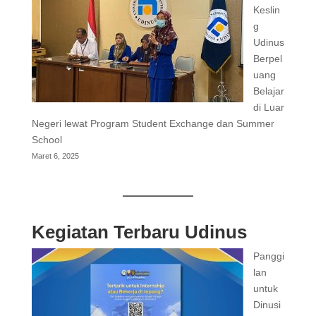
Keslin
g
Udinus
Berpel
uang
Belajar
di Luar
Negeri lewat Program Student Exchange dan Summer
School
Maret 6, 2025
Kegiatan Terbaru Udinus
Panggi
lan
untuk
Dinusi