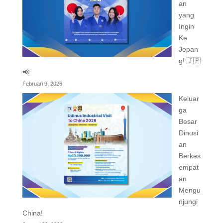
an
yang
Ingin
Ke
Jepan
g! 🇯🇵
📢
Februari 9, 2026
Keluar
ga
Besar
Dinusi
an
Berkes
empat
an
Mengu
njungi
China!