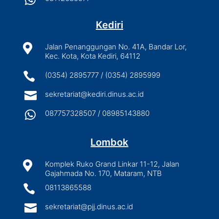
Kediri

Jalan Penanggungan No. 41A, Bandar Lor,
Kec. Kota, Kota Kediri, 64112

(0354) 2895777 / (0354) 2895999

sekretariat@kediri.dinus.ac.id

087757328507 / 08985143880
Lombok

Komplek Ruko Grand Linkar 11-12, Jalan
Gajahmada No. 170, Mataram, NTB

08113865588

sekretariat@pjj.dinus.ac.id