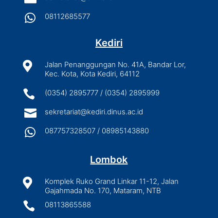

08112685577
Kediri

Jalan Penanggungan No. 41A, Bandar Lor,
Kec. Kota, Kota Kediri, 64112

(0354) 2895777 / (0354) 2895999

sekretariat@kediri.dinus.ac.id

087757328507 / 08985143880
Lombok

Komplek Ruko Grand Linkar 11-12, Jalan
Gajahmada No. 170, Mataram, NTB

08113865588