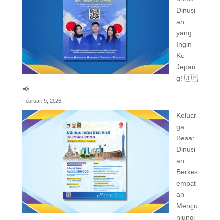
Dinusi
an
yang
Ingin
Ke
Jepan
g! 🇯🇵
📢
Februari 9, 2026
Keluar
ga
Besar
Dinusi
an
Berkes
empat
an
Mengu
njungi