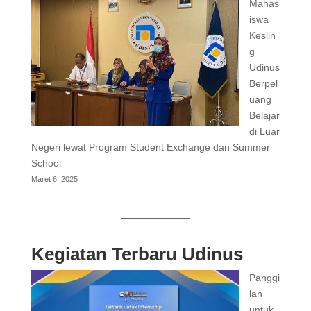
Mahas
iswa
Keslin
g
Udinus
Berpel
uang
Belajar
di Luar
Negeri lewat Program Student Exchange dan Summer
School
Maret 6, 2025
Kegiatan Terbaru Udinus
Panggi
lan
untuk