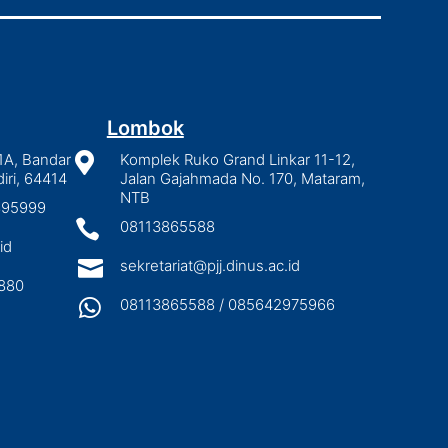
Lombok
1A, Bandar

Komplek Ruko Grand Linkar 11-12,
iri, 64414
Jalan Gajahmada No. 170, Mataram,
NTB
2895999

08113865588
id

sekretariat@pjj.dinus.ac.id
880

08113865588 / 085642975966