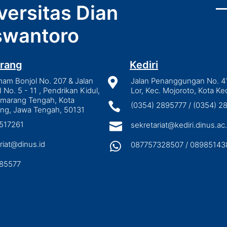
versitas Dian
wantoro
rang
Kediri
mam Bonjol No. 207 & Jalan

Jalan Penanggungan No. 4
I No. 5 - 11 , Pendrikan Kidul,
Lor, Kec. Mojoroto, Kota Ked
emarang Tengah, Kota

(0354) 2895777 / (0354) 
ng, Jawa Tengah, 50131
3517261

sekretariat@kediri.dinus.ac.
riat@dinus.id

087757328507 / 08985143
85577