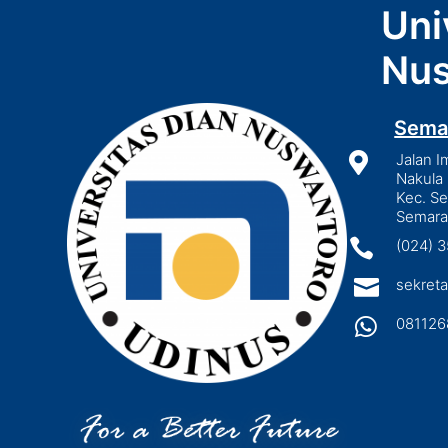
Uni
Nus
Sema

Jalan I
Nakula 
Kec. S
Semara

(024) 

sekreta

081126