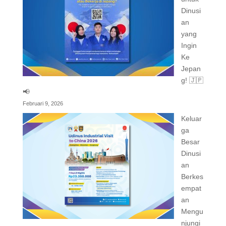
Dinusi
an
yang
Ingin
Ke
Jepan
g! 🇯🇵
📢
Februari 9, 2026
Keluar
ga
Besar
Dinusi
an
Berkes
empat
an
Mengu
njungi