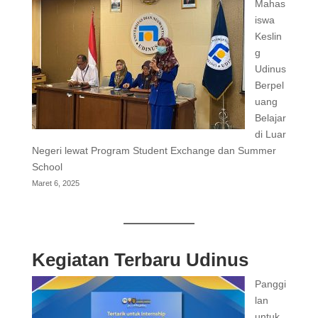
Mahas
iswa
Keslin
g
Udinus
Berpel
uang
Belajar
di Luar
Negeri lewat Program Student Exchange dan Summer
School
Maret 6, 2025
Kegiatan Terbaru Udinus
Panggi
lan
untuk