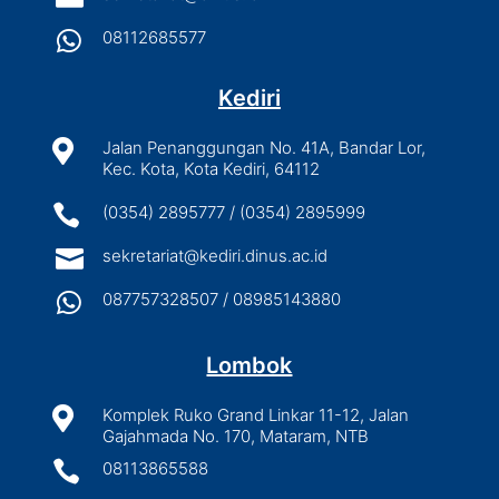

08112685577
Kediri

Jalan Penanggungan No. 41A, Bandar Lor,
Kec. Kota, Kota Kediri, 64112

(0354) 2895777 / (0354) 2895999

sekretariat@kediri.dinus.ac.id

087757328507 / 08985143880
Lombok

Komplek Ruko Grand Linkar 11-12, Jalan
Gajahmada No. 170, Mataram, NTB

08113865588