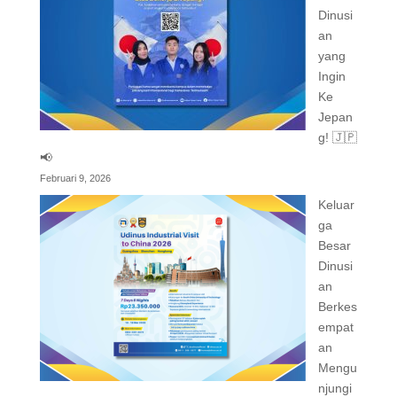
Dinusi
an
yang
Ingin
Ke
Jepan
g! 🇯🇵
📢
Februari 9, 2026
Keluar
ga
Besar
Dinusi
an
Berkes
empat
an
Mengu
njungi