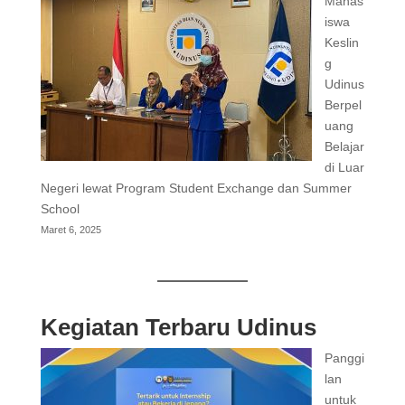
Mahas
iswa
Keslin
g
Udinus
Berpel
uang
Belajar
di Luar
Negeri lewat Program Student Exchange dan Summer
School
Maret 6, 2025
Kegiatan Terbaru Udinus
Panggi
lan
untuk