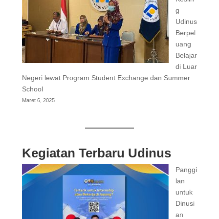
g
Udinus
Berpel
uang
Belajar
di Luar
Negeri lewat Program Student Exchange dan Summer
School
Maret 6, 2025
Kegiatan Terbaru Udinus
Panggi
lan
untuk
Dinusi
an