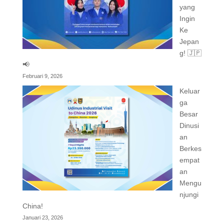
yang
Ingin
Ke
Jepan
g! 🇯🇵
📢
Februari 9, 2026
Keluar
ga
Besar
Dinusi
an
Berkes
empat
an
Mengu
njungi
China!
Januari 23, 2026