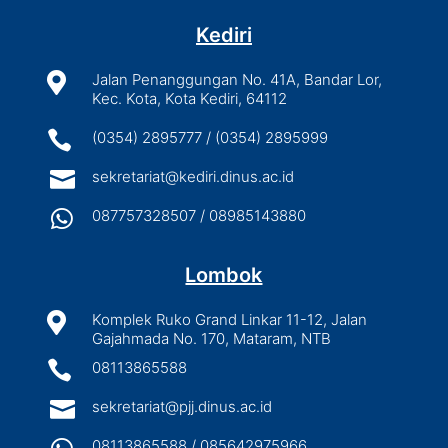
Kediri

Jalan Penanggungan No. 41A, Bandar Lor,
Kec. Kota, Kota Kediri, 64112

(0354) 2895777 / (0354) 2895999

sekretariat@kediri.dinus.ac.id

087757328507 / 08985143880
Lombok

Komplek Ruko Grand Linkar 11-12, Jalan
Gajahmada No. 170, Mataram, NTB

08113865588

sekretariat@pjj.dinus.ac.id
08113865588 / 085642975966