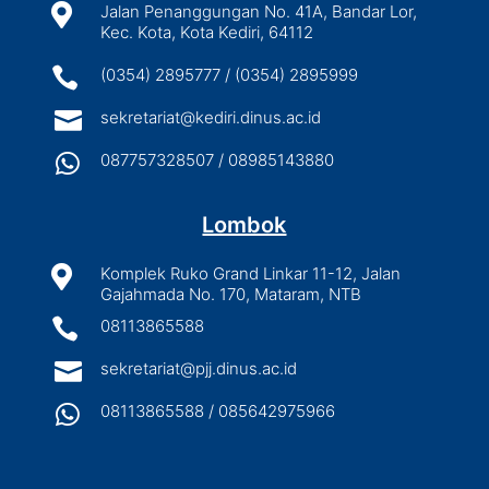

Jalan Penanggungan No. 41A, Bandar Lor,
Kec. Kota, Kota Kediri, 64112

(0354) 2895777 / (0354) 2895999

sekretariat@kediri.dinus.ac.id

087757328507 / 08985143880
Lombok

Komplek Ruko Grand Linkar 11-12, Jalan
Gajahmada No. 170, Mataram, NTB

08113865588

sekretariat@pjj.dinus.ac.id

08113865588 / 085642975966