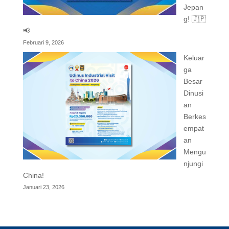
Jepan
g! 🇯🇵
📢
Februari 9, 2026
Keluar
ga
Besar
Dinusi
an
Berkes
empat
an
Mengu
njungi
China!
Januari 23, 2026