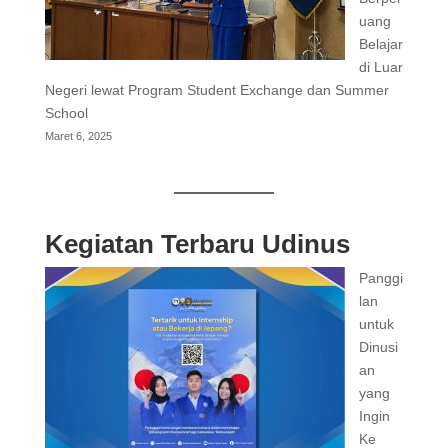
uang
Belajar
di Luar
Negeri lewat Program Student Exchange dan Summer
School
Maret 6, 2025
Kegiatan Terbaru Udinus
Panggi
lan
untuk
Dinusi
an
yang
Ingin
Ke