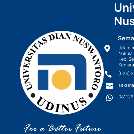
Uni
Nus
Sema

Jalan I
Nakula 
Kec. S
Semara

(024) 

sekreta

081126