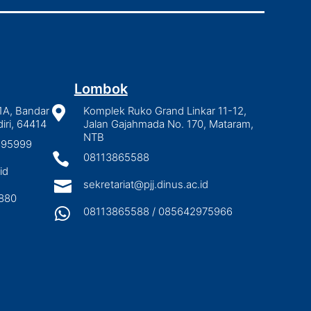
Lombok
1A, Bandar

Komplek Ruko Grand Linkar 11-12,
iri, 64414
Jalan Gajahmada No. 170, Mataram,
NTB
2895999

08113865588
id

sekretariat@pjj.dinus.ac.id
880

08113865588 / 085642975966