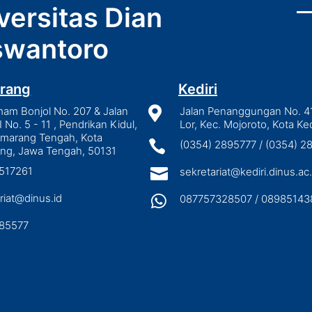
versitas Dian
wantoro
rang
Kediri
mam Bonjol No. 207 & Jalan

Jalan Penanggungan No. 4
I No. 5 - 11 , Pendrikan Kidul,
Lor, Kec. Mojoroto, Kota Ked
emarang Tengah, Kota

(0354) 2895777 / (0354) 
ng, Jawa Tengah, 50131
3517261

sekretariat@kediri.dinus.ac.
riat@dinus.id

087757328507 / 08985143
85577