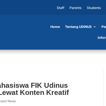
Staff
Parents
Students
Home
Tentang UDINUS
Pe
IK Udinus Kawal Program MBG Lewat Konten
Info
ahasiswa FIK Udinus
ewat Konten Kreatif
cent News