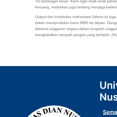
“Ini tantangan besar. Kami ingin anak-anak p
kenyang, melainkan juga tentang menjaga keberl
Output
dari kreativitas mahasiswa Udinus ini jug
dalam memproduksi menu MBG ke depan. Dengan 
efisiensi anggaran negara dalam program unggul
menghasilkan sampah pangan yang berlebih.
(H
Uni
Nus
Sema