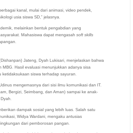
rbagai kanal, mulai dari animasi, video pendek,
ikologi usia siswa SD,” jelasnya.
ademik, melainkan bentuk pengabdian yang
 masyarakat. Mahasiswa dapat mengasah
soft skills
apangan.
(Dishanpan) Jateng, Dyah Lukisari, menjelaskan bahwa
am MBG. Hasil evaluasi menunjukkan adanya sisa
u ketidaksukaan siswa terhadap sayuran.
Udinus mengemasnya dari sisi ilmu komunikasi dan IT.
agam, Bergizi, Seimbang, dan Aman) sampai ke anak-
 Dyah.
erikan dampak sosial yang lebih luas. Salah satu
unikasi, Widya Wardani, mengaku antusias
lingkungan dari pemborosan pangan.