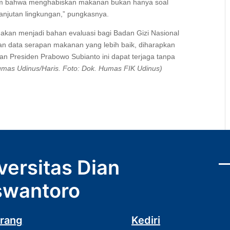
aham bahwa menghabiskan makanan bukan hanya soal
anjutan lingkungan,” pungkasnya.
a akan menjadi bahan evaluasi bagi Badan Gizi Nasional
data serapan makanan yang lebih baik, diharapkan
an Presiden Prabowo Subianto ini dapat terjaga tanpa
umas Udinus/Haris. Foto: Dok. Humas FIK Udinus)
versitas Dian
wantoro
rang
Kediri