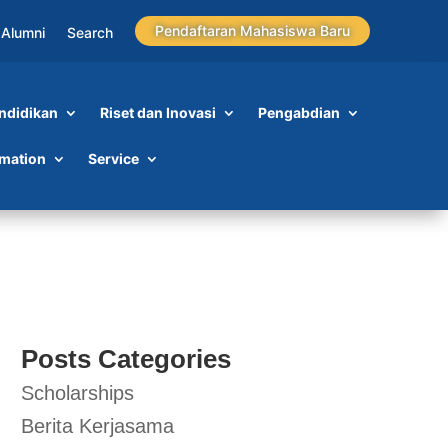
Pendaftaran Mahasiswa Baru
Alumni
Search
ndidikan
Riset dan Inovasi
Pengabdian
rmation
Service
Posts Categories
Scholarships
Berita Kerjasama