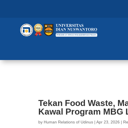
Tekan Food Waste, Mahasiswa F
Kreatif
Tekan Food Waste, M
Kawal Program MBG L
by
Human Relations of Udinus
|
Apr 23, 2026
|
Re