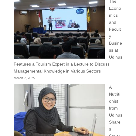
The
Econo
mics
and
Facult
y
Busine
ss at
Udinus
Features a Tourism Expert in a Lecture to Discuss
Managemental Knowledge in Various Sectors
March 7, 2025
A
Nutriti
onist
from
Udinus
Share
s