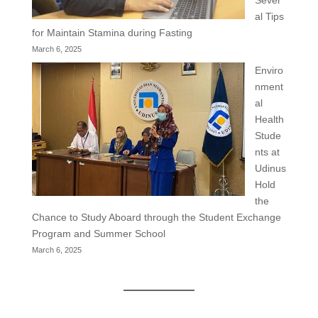
Sever
al Tips
for Maintain Stamina during Fasting
March 6, 2025
Enviro
nment
al
Health
Stude
nts at
Udinus
Hold
the
Chance to Study Aboard through the Student Exchange
Program and Summer School
March 6, 2025