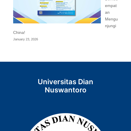
empat
an
Mengu
njungi
China!
January 23, 2026
Universitas Dian
Nuswantoro