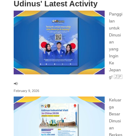
Udinus' Latest Activity
Panggi
lan
untuk
Dinusi
an
yang
Ingin
Ke
Jepan
g! 🇯🇵
📢
February 9, 2026
Keluar
ga
Besar
Dinusi
an
Berkes