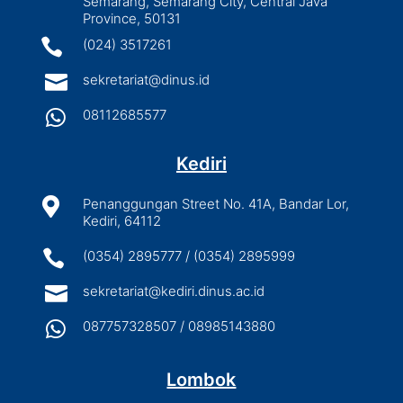
Semarang, Semarang City, Central Java
Province, 50131

(024) 3517261

sekretariat@dinus.id

08112685577
Kediri

Penanggungan Street No. 41A, Bandar Lor,
Kediri, 64112

(0354) 2895777 / (0354) 2895999

sekretariat@kediri.dinus.ac.id

087757328507 / 08985143880
Lombok