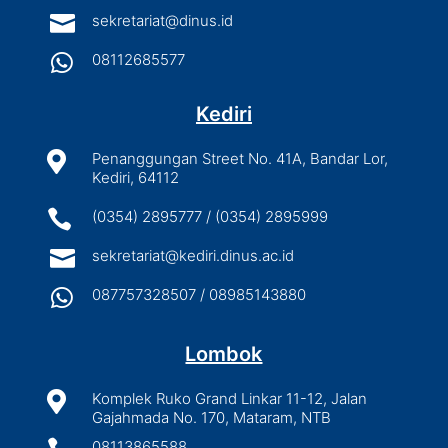

sekretariat@dinus.id

08112685577
Kediri

Penanggungan Street No. 41A, Bandar Lor,
Kediri, 64112

(0354) 2895777 / (0354) 2895999

sekretariat@kediri.dinus.ac.id

087757328507 / 08985143880
Lombok

Komplek Ruko Grand Linkar 11-12, Jalan
Gajahmada No. 170, Mataram, NTB
08113865588