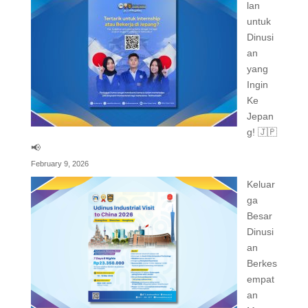
lan
untuk
Dinusi
an
yang
Ingin
Ke
Jepan
g! 🇯🇵
📢
February 9, 2026
Keluar
ga
Besar
Dinusi
an
Berkes
empat
an