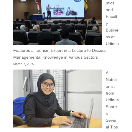
mics
and
Facult
y
Busine
ss at
Udinus
Features a Tourism Expert in a Lecture to Discuss
Managemental Knowledge in Various Sectors
March 7, 2025
A
Nutriti
onist
from
Udinus
Share
s
Sever
al Tips