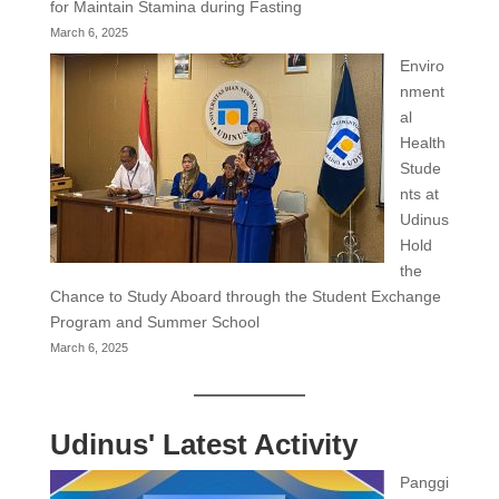
for Maintain Stamina during Fasting
March 6, 2025
Enviro
nment
al
Health
Stude
nts at
Udinus
Hold
the
Chance to Study Aboard through the Student Exchange
Program and Summer School
March 6, 2025
Udinus' Latest Activity
Panggi