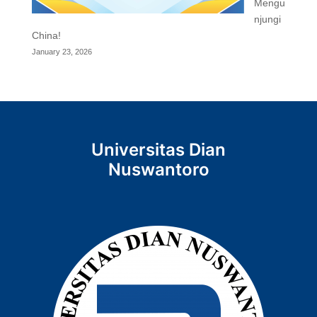
Mengu
njungi
China!
January 23, 2026
Universitas Dian
Nuswantoro