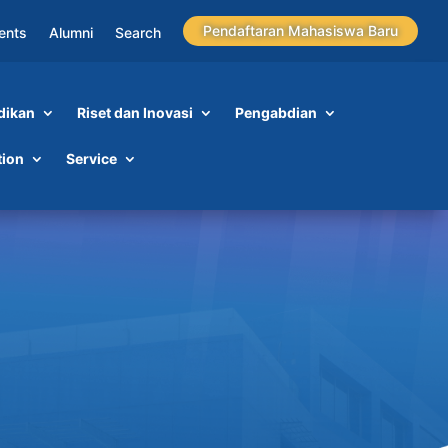
Pendaftaran Mahasiswa Baru
ents
Alumni
Search
dikan
Riset dan Inovasi
Pengabdian
tion
Service