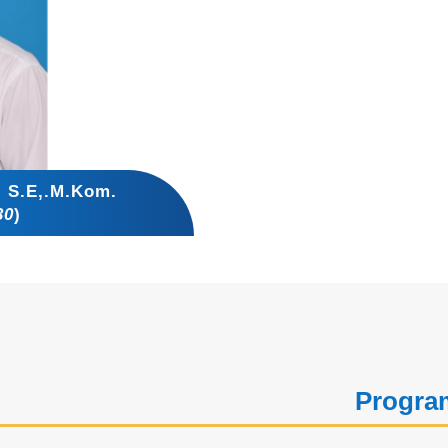
, S.E,.M.Kom.
30
)
Program