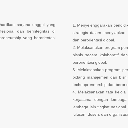
asilkan sarjana unggul yang
Menyelenggarakan pendidika
sional dan berintegritas di
strategis dalam menyiapkan 
reneurship yang berorientasi
dan berorientasi global.
Melaksanakan program penel
bisnis secara kolaboratif da
berorientasi global.
Melaksanakan program pen
bidang manajemen dan bisnis
technopreneurship dan berorien
Melaksanakan tata kelola 
kerjasama dengan lembaga p
lembaga lain tingkat nasional
lulusan, dosen, dan organisasi