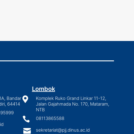
Lombok
1A, Bandar

Komplek Ruko Grand Linkar 11-12,
iri, 64414
Jalan Gajahmada No. 170, Mataram,
NTB
2895999

08113865588
id

sekretariat@pjj.dinus.ac.id