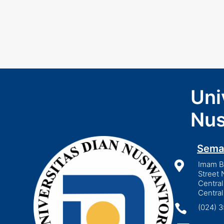
Uni
Nus
Sema

Imam Bo
Street 
Central
Central

(024) 