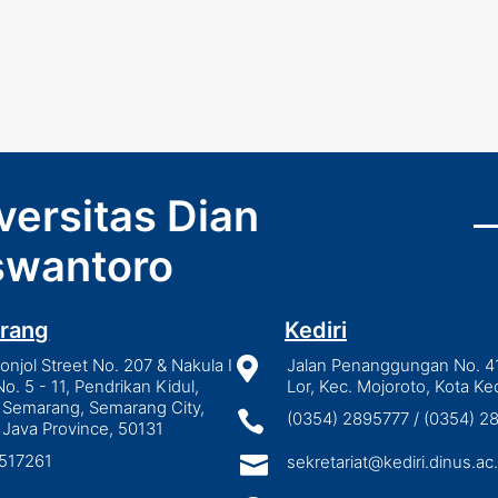
versitas Dian
wantoro
rang
Kediri
njol Street No. 207 & Nakula I

Jalan Penanggungan No. 4
No. 5 - 11, Pendrikan Kidul,
Lor, Kec. Mojoroto, Kota Ked
 Semarang, Semarang City,

(0354) 2895777 / (0354) 
 Java Province, 50131
3517261

sekretariat@kediri.dinus.ac.