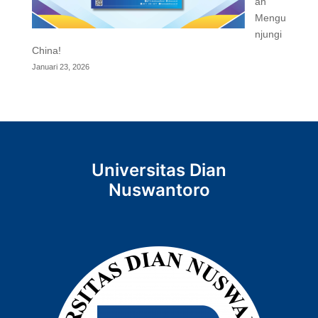
an
Mengu
njungi
China!
Januari 23, 2026
Universitas Dian
Nuswantoro