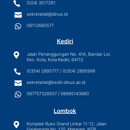

(024) 3517261

sekretariat@dinus.id

08112685577
Kediri

Jalan Penanggungan No. 41A, Bandar Lor,
Kec. Kota, Kota Kediri, 64112

(0354) 2895777 / (0354) 2895999

sekretariat@kediri.dinus.ac.id

087757328507 / 08985143880
Lombok

Komplek Ruko Grand Linkar 11-12, Jalan
Gajahmada No. 170, Mataram, NTB