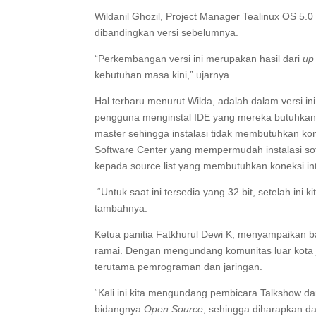
Wildanil Ghozil, Project Manager Tealinux OS 5.0
dibandingkan versi sebelumnya.
“Perkembangan versi ini merupakan hasil dari
up
kebutuhan masa kini,” ujarnya.
Hal terbaru menurut Wilda, adalah dalam versi i
pengguna menginstal IDE yang mereka butuhkan. 
master sehingga instalasi tidak membutuhkan kone
Software Center yang mempermudah instalasi sof
kepada source list yang membutuhkan koneksi int
“Untuk saat ini tersedia yang 32 bit, setelah ini 
tambahnya.
Ketua panitia Fatkhurul Dewi K, menyampaikan b
ramai. Dengan mengundang komunitas luar kota
terutama pemrograman dan jaringan.
“Kali ini kita mengundang pembicara Talkshow d
bidangnya
Open Source
, sehingga diharapkan 