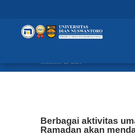
Berbagai aktivitas umat Muslim
berkah pahala dari Allah SWT. U
berbagai institusi, agar suasan
Muslim di dun
Berbagai aktivitas um
Ramadan akan mendat