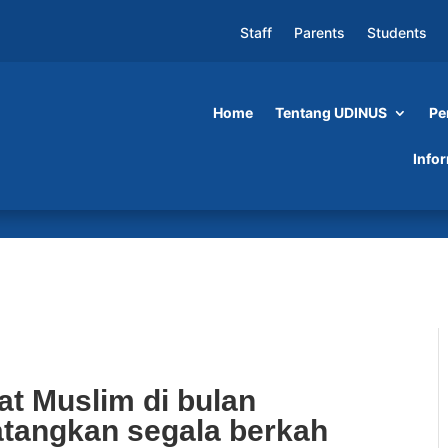
Staff
Parents
Students
Home
Tentang UDINUS
Pe
 di bulan Ramadan akan mendatangkan segala
Info
ntuk itu banyak kegiatan yang dilakukan oleh
a Ramadan lebih hangat dan bermanfaat bagi um
at Muslim di bulan
angkan segala berkah