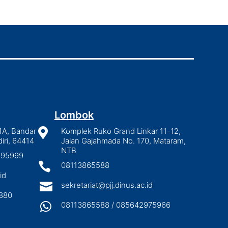
Lombok
1A, Bandar

Komplek Ruko Grand Linkar 11-12,
iri, 64414
Jalan Gajahmada No. 170, Mataram,
NTB
2895999

08113865588
id

sekretariat@pjj.dinus.ac.id
880

08113865588 / 085642975966