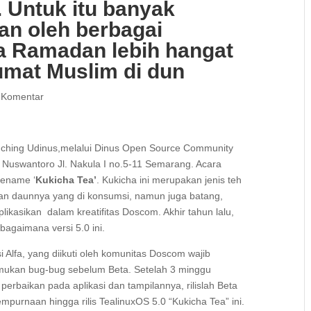
. Untuk itu banyak
an oleh berbagai
na Ramadan lebih hangat
umat Muslim di dun
 Komentar
nching Udinus,melalui Dinus Open Source Community
 Nuswantoro Jl. Nakula I no.5-11 Semarang. Acara
dename ‘
Kukicha Tea
’
. Kukicha ini merupakan jenis teh
kan daunnya yang di konsumsi, namun juga batang,
aplikasikan dalam kreatifitas Doscom. Akhir tahun lalu,
agaimana versi 5.0 ini.
i Alfa, yang diikuti oleh komunitas Doscom wajib
emukan bug-bug sebelum Beta. Setelah 3 minggu
rbaikan pada aplikasi dan tampilannya, rilislah Beta
empurnaan hingga rilis TealinuxOS 5.0 “Kukicha Tea” ini.