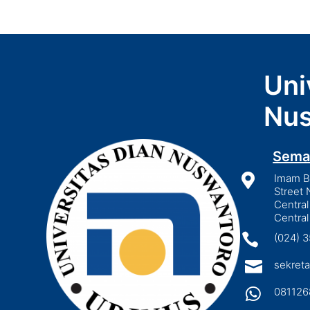
Uni
Nus
Sema

Imam Bo
Street 
Central
Central

(024) 

sekreta

081126