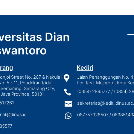
versitas Dian
wantoro
rang
Kediri
njol Street No. 207 & Nakula I

Jalan Penanggungan No. 4
No. 5 - 11, Pendrikan Kidul,
Lor, Kec. Mojoroto, Kota Ked
 Semarang, Semarang City,

(0354) 2895777 / (0354) 
 Java Province, 50131
3517261

sekretariat@kediri.dinus.ac.
riat@dinus.id

087757328507 / 08985143
85577