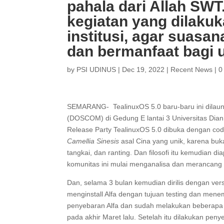
pahala dari Allah SWT
kegiatan yang dilakuk
institusi, agar suasa
dan bermanfaat bagi 
by
PSI UDINUS
|
Dec 19, 2022
|
Recent News
|
0
SEMARANG- TealinuxOS 5.0 baru-baru ini dilau
(DOSCOM) di Gedung E lantai 3 Universitas Dian
Release Party TealinuxOS 5.0 dibuka dengan co
Camellia Sinesis
asal Cina yang unik, karena bu
tangkai, dan ranting. Dan filosofi itu kemudian di
komunitas ini mulai menganalisa dan merancang b
Dan, selama 3 bulan kemudian dirilis dengan vers
menginstall Alfa dengan tujuan testing dan men
penyebaran Alfa dan sudah melakukan beberapa pe
pada akhir Maret lalu. Setelah itu dilakukan peny