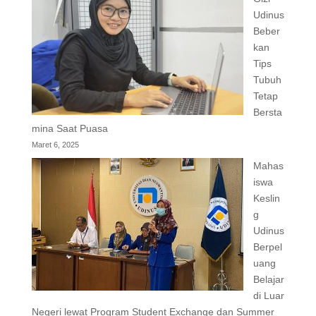
Udinus
Beber
kan
Tips
Tubuh
Tetap
Bersta
mina Saat Puasa
Maret 6, 2025
Mahas
iswa
Keslin
g
Udinus
Berpel
uang
Belajar
di Luar
Negeri lewat Program Student Exchange dan Summer