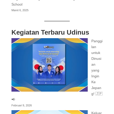
School
Maret 6, 2025
Kegiatan Terbaru Udinus
Panggi
lan
untuk
Dinusi
an
yang
Ingin
Ke
Jepan
g! 🇯🇵
📢
Februari 9, 2026
Keluar