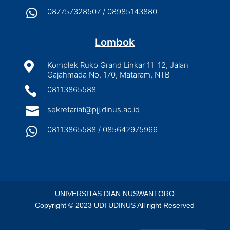

087757328507 / 08985143880
Lombok

Komplek Ruko Grand Linkar 11-12, Jalan
Gajahmada No. 170, Mataram, NTB

08113865588

sekretariat@pjj.dinus.ac.id

08113865588 / 085642975966
UNIVERSITAS DIAN NUSWANTORO
Copyright © 2023 UDI UDINUS All right Reserved
English