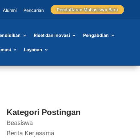
Pendaftaran Mahasiswa Baru
Alumni
Pencarian
endidikan
Riset dan Inovasi
Pengabdian
AI
rmasi
Layanan
Kategori Postingan
Beasiswa
Berita Kerjasama