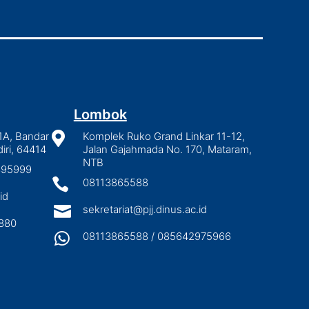
Lombok
1A, Bandar

Komplek Ruko Grand Linkar 11-12,
iri, 64414
Jalan Gajahmada No. 170, Mataram,
NTB
2895999

08113865588
id

sekretariat@pjj.dinus.ac.id
880

08113865588 / 085642975966