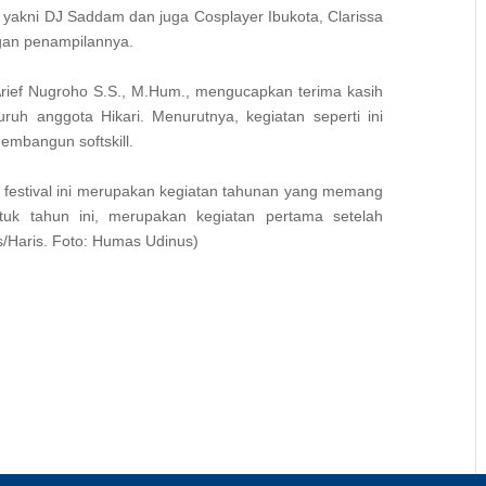
r yakni DJ Saddam dan juga Cosplayer Ibukota, Clarissa
gan penampilannya.
Arief Nugroho S.S., M.Hum., mengucapkan terima kasih
uruh anggota Hikari. Menurutnya, kegiatan seperti ini
mbangun softskill.
n festival ini merupakan kegiatan tahunan yang memang
tuk tahun ini, merupakan kegiatan pertama setelah
/Haris. Foto: Humas Udinus)