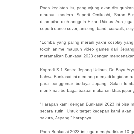
Pada kegiatan itu, pengunjung akan disuguhkan
maupun modern. Seperti Omikoshi, Soran Bush
ditampilan oleh anggota Hikari Udinus. Ada jug
seperti dance cover, anisong, band, coswalk, 
“Lomba yang paling meraih yakni cosplay yang 
tokoh anime maupun video games dari Jepang.
meramaikan Bunkasai 2023 dengan mengenakan 
Kaprodi S-1 Sastra Jepang Udinus, Dr. Bayu A
bahwa Bunkasai ini memang menjadi kegiatan rut
para penggemar budaya Jepang. Selain lomba
menikmati berbagai bazaar makanan khas jepan
“Harapan kami dengan Bunkasai 2023 ini bisa me
secara rutin. Untuk target kedepan kami akan 
sakura, Jepang,” harapnya.
Pada Bunkasai 2023 ini juga menghadirkan 10 g