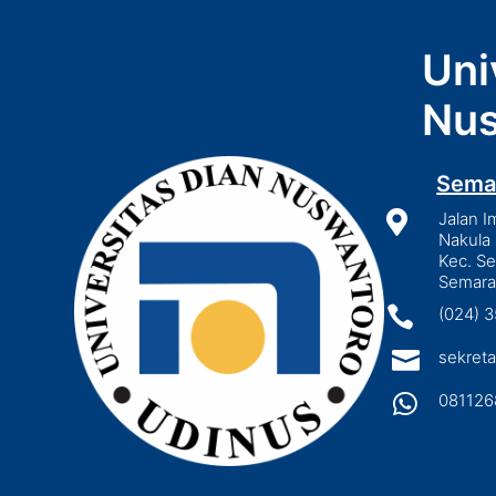
Uni
Nus
Sema

Jalan I
Nakula 
Kec. S
Semara

(024) 

sekreta

081126