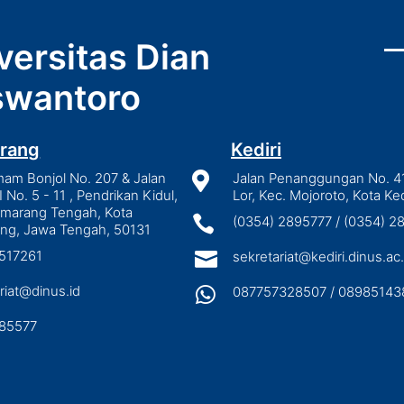
versitas Dian
wantoro
rang
Kediri
mam Bonjol No. 207 & Jalan

Jalan Penanggungan No. 4
I No. 5 - 11 , Pendrikan Kidul,
Lor, Kec. Mojoroto, Kota Ked
emarang Tengah, Kota

(0354) 2895777 / (0354) 
ng, Jawa Tengah, 50131
3517261

sekretariat@kediri.dinus.ac.
riat@dinus.id

087757328507 / 08985143
85577