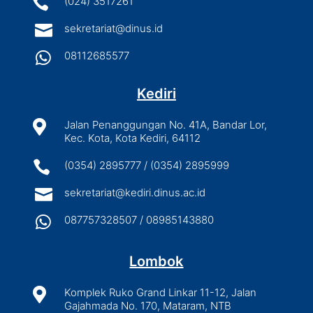

(024) 3517261

sekretariat@dinus.id

08112685577
Kediri

Jalan Penanggungan No. 41A, Bandar Lor,
Kec. Kota, Kota Kediri, 64112

(0354) 2895777 / (0354) 2895999

sekretariat@kediri.dinus.ac.id

087757328507 / 08985143880
Lombok

Komplek Ruko Grand Linkar 11-12, Jalan
Gajahmada No. 170, Mataram, NTB