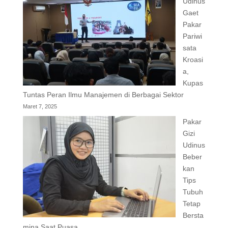
Udinus
Gaet
Pakar
Pariwi
sata
Kroasi
a,
Kupas
Tuntas Peran Ilmu Manajemen di Berbagai Sektor
Maret 7, 2025
Pakar
Gizi
Udinus
Beber
kan
Tips
Tubuh
Tetap
Bersta
mina Saat Puasa