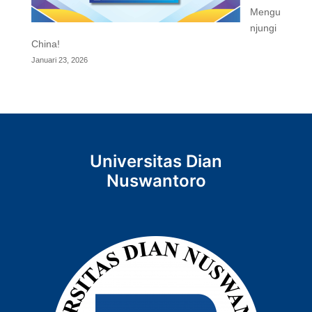
Mengu
njungi
China!
Januari 23, 2026
Universitas Dian
Nuswantoro