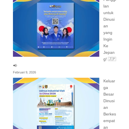
lan
untuk
Dinusi
an
yang
Ingin
Ke
Jepan
g! 🇯🇵
📢
Februari 9, 2026
Keluar
ga
Besar
Dinusi
an
Berkes
empat
an