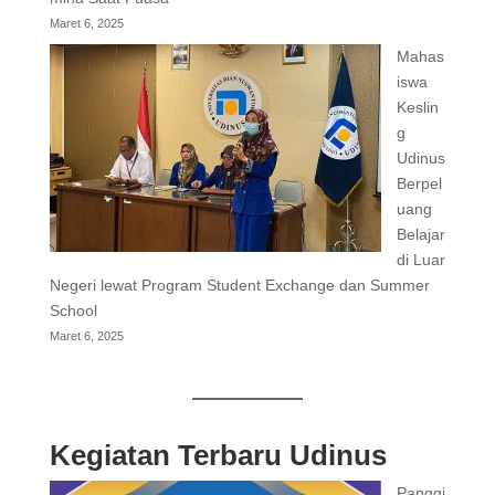
Maret 6, 2025
Mahas
iswa
Keslin
g
Udinus
Berpel
uang
Belajar
di Luar
Negeri lewat Program Student Exchange dan Summer
School
Maret 6, 2025
Kegiatan Terbaru Udinus
Panggi