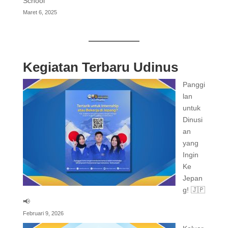
School
Maret 6, 2025
Kegiatan Terbaru Udinus
Panggi
lan
untuk
Dinusi
an
yang
Ingin
Ke
Jepan
g! 🇯🇵
📢
Februari 9, 2026