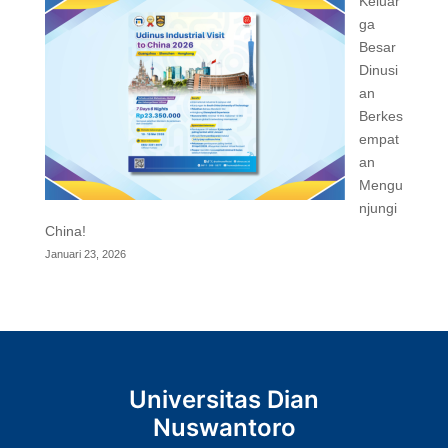
Keluar
ga
Besar
Dinusi
an
Berkes
empat
an
Mengu
njungi
China!
Januari 23, 2026
Universitas Dian
Nuswantoro