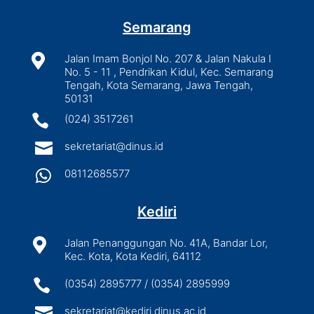
Semarang

Jalan Imam Bonjol No. 207 & Jalan Nakula I
No. 5 - 11 , Pendrikan Kidul, Kec. Semarang
Tengah, Kota Semarang, Jawa Tengah,
50131

(024) 3517261

sekretariat@dinus.id

08112685577
Kediri

Jalan Penanggungan No. 41A, Bandar Lor,
Kec. Kota, Kota Kediri, 64112

(0354) 2895777 / (0354) 2895999

sekretariat@kediri.dinus.ac.id